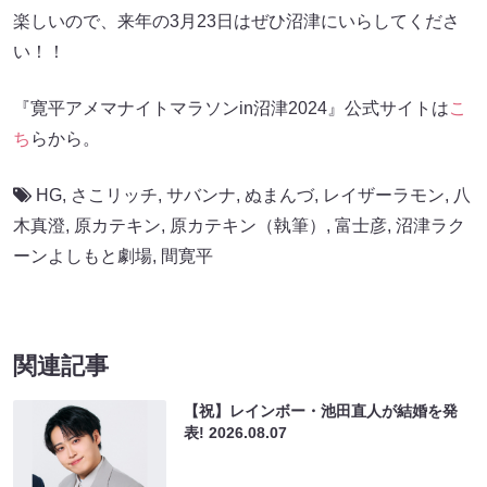
楽しいので、来年の3月23日はぜひ沼津にいらしてくださ
い！！
『寛平アメマナイトマラソンin沼津2024』公式サイトは
こ
ち
らから。
HG
,
さこリッチ
,
サバンナ
,
ぬまんづ
,
レイザーラモン
,
八
木真澄
,
原カテキン
,
原カテキン（執筆）
,
富士彦
,
沼津ラク
ーンよしもと劇場
,
間寛平
関連記事
【祝】レインボー・池田直人が結婚を発
表!
2026.08.07