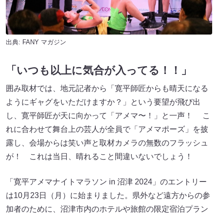
出典:
FANY マガジン
「いつも以上に気合が入ってる！！」
囲み取材では、地元記者から「寛平師匠からも晴天になる
ようにギャグをいただけますか？」という要望が飛び出
し、寛平師匠が天に向かって「アメマ〜！」と一声！ こ
れに合わせて舞台上の芸人が全員で「アメマポーズ」を披
露し、会場からは笑い声と取材カメラの無数のフラッシュ
が！ これは当日、晴れること間違いないでしょう！
「寛平アメマナイトマラソン in 沼津 2024」のエントリー
は10月23日（月）に始まりました。県外など遠方からの参
加者のために、沼津市内のホテルや旅館の限定宿泊プラン