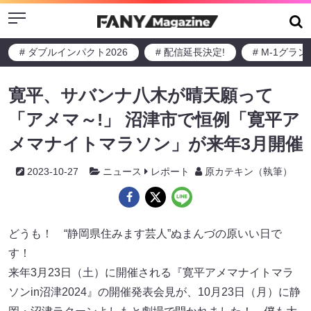
Menu
# ダブルインパクト2026
# 配信延長決定!
# M-1グラ
寛平、サバンナ八木が晴天願って
「アメマ～!」 沼津市で恒例「寛平ア
メマナイトマラソン」が来年3月開催
2023-10-27
ニュース
レポート
原カテキン（執筆）
どうも！ “静岡県住みます芸人”ぬまんづの原いい日で
す！
来年3月23日（土）に開催される『寛平アメマナイトマラ
ソンin沼津2024』の開催発表会見が、10月23日（月）に静