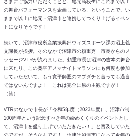
さまにご協力いただくことと、地元高校生にこれまで以上
の舞台パフォーマンスを企画している」ということで、い
ままで以上に地元・沼津市と連携してつくり上げるイベン
トになりそうです！
続いて、沼津市役所産業振興部ウィズスポーツ課の沼上義
文課長が挨拶。そのなかで沼津市の頼重秀一市長からのメ
ッセージVTRが流れました。頼重市長は沼津の吉本の舞台
に来たり、この寛平アメマナイトマラソンにも何度も参加
していただいて、もう寛平師匠のマブダチと言っても過言
ではないんですよ！ これは完全に原の主観ですが！
（笑）
VTRのなかで市長が「令和5年度（2023年度）、沼津市制
100周年という記念すべき年の締めくくりのイベントとし
て、沼津市を盛り上げていただきたい！」と言及していた
のですが、そうなんです！ 沼津は沼津市になって今年の