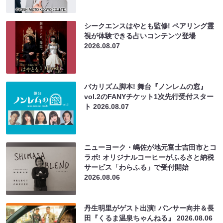
シークエンスはやとも監修! ペアリング霊
視が体験できる占いコンテンツ登場
2026.08.07
バカリズム脚本! 舞台『ノンレムの窓』
vol.2のFANYチケット1次先行受付スター
ト
2026.08.07
ニューヨーク・嶋佐が地元富士吉田市とコ
ラボ! オリジナルコーヒーがふるさと納税
サービス「わらふる」で受付開始
2026.08.06
丹生明里がゲスト出演! パンサー向井＆長
田『くるま温泉ちゃんねる』
2026.08.06