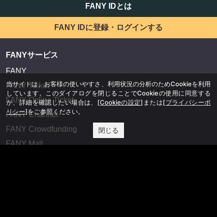
FANY IDとは
FANY IDに登録・ログインする
FANYサービス
FANY
当サイトは、お客様の使いやすさ、利用状況の分析のためCookieを利用
FANY Ticket
しています。このダイアログを閉じることでCookieの使用に同意する
FANY Online Ticket
か、詳細を確認したい場合は、
[Cookieの設定]
または
[プライバシーポ
リシー]
をご参照ください。
FANY Channel
FANY Crowdfunding
閉じる
FANY Mall
FANY Commu
法務・規約
プライバシーポリシー
反社会的勢力排除宣言