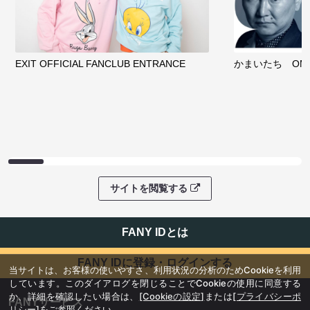
EXIT OFFICIAL FANCLUB ENTRANCE
かまいたち OMA
サイトを閲覧する
FANY IDとは
FANY IDに登録・ログインする
当サイトは、お客様の使いやすさ、利用状況の分析のためCookieを利用
しています。このダイアログを閉じることでCookieの使用に同意する
か、詳細を確認したい場合は、
[Cookieの設定]
または
[プライバシーポ
FANYサービス
リシー]
をご参照ください。