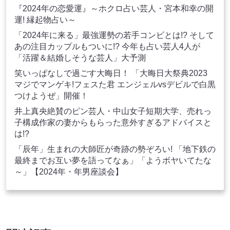
『2024年の恋愛運』～ホクロ占い芸人・宮本和幸の開
運! 縁起物占い～
「2024年に来る」最強運勢の若手コンビとは!? そして
あの注目カップルもついに!? 今年も占い芸人4人が
「活躍＆結婚しそうな芸人」大予測
笑いっぱなしで過ごす大晦日！ 「大晦日大祭典2023
マジでマンゲキ!フェスた君 エンジェルvsデビルで白黒
つけようぜ」開催！
井上真央絶賛のピン芸人・中山女子短期大学、売れっ
子構成作家の妻からもらった意外すぎるアドバイスと
は!?
「辰年」生まれの大師匠が奇跡の勢ぞろい! 「地下鉄の
最終までお互い夢を語ってなぁ」「ようボヤいてたな
～」【2024年・年男座談会】