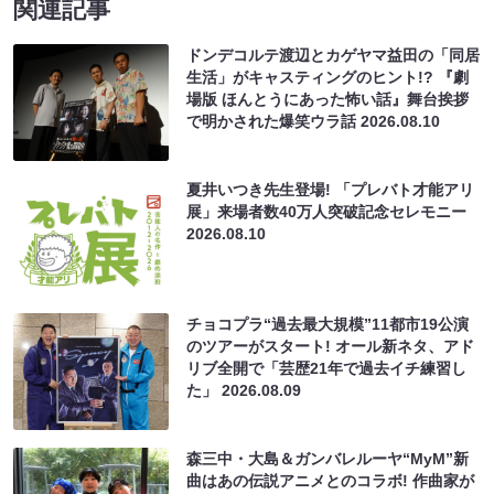
関連記事
ドンデコルテ渡辺とカゲヤマ益田の「同居
生活」がキャスティングのヒント!? 『劇
場版 ほんとうにあった怖い話』舞台挨拶
で明かされた爆笑ウラ話
2026.08.10
夏井いつき先生登場! 「プレバト才能アリ
展」来場者数40万人突破記念セレモニー
2026.08.10
チョコプラ“過去最大規模”11都市19公演
のツアーがスタート! オール新ネタ、アド
リブ全開で「芸歴21年で過去イチ練習し
た」
2026.08.09
森三中・大島＆ガンバレルーヤ“MyM”新
曲はあの伝説アニメとのコラボ! 作曲家が