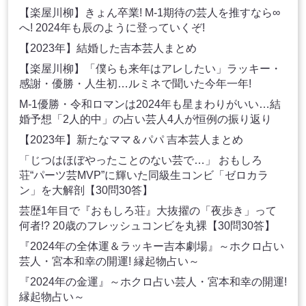
【楽屋川柳】きょん卒業! M-1期待の芸人を推すなら∞
へ! 2024年も辰のように登っていくぞ!
【2023年】結婚した吉本芸人まとめ
【楽屋川柳】「僕らも来年はアレしたい」ラッキー・
感謝・優勝・人生初…ルミネで聞いた今年一年!
M-1優勝・令和ロマンは2024年も星まわりがいい…結
婚予想「2人的中」の占い芸人4人が恒例の振り返り
【2023年】新たなママ＆パパ 吉本芸人まとめ
「じつはほぼやったことのない芸で…」 おもしろ
荘“パーツ芸MVP”に輝いた同級生コンビ「ゼロカラ
ン」を大解剖【30問30答】
芸歴1年目で『おもしろ荘』大抜擢の「夜歩き」って
何者!? 20歳のフレッシュコンビを丸裸【30問30答】
『2024年の全体運＆ラッキー吉本劇場』～ホクロ占い
芸人・宮本和幸の開運! 縁起物占い～
『2024年の金運』～ホクロ占い芸人・宮本和幸の開運!
縁起物占い～