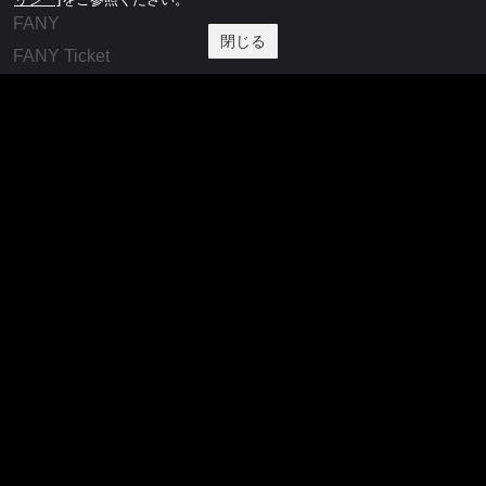
FANY
閉じる
FANY Ticket
FANY Online Ticket
FANY Channel
FANY Crowdfunding
FANY Mall
FANY Commu
法務・規約
プライバシーポリシー
反社会的勢力排除宣言
会社情報
吉本興業株式会社
お問い合わせ