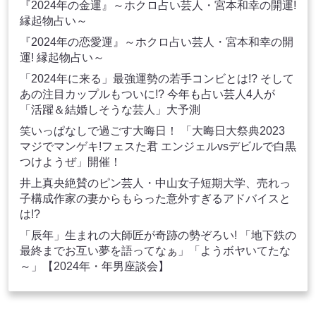
『2024年の金運』～ホクロ占い芸人・宮本和幸の開運!
縁起物占い～
『2024年の恋愛運』～ホクロ占い芸人・宮本和幸の開
運! 縁起物占い～
「2024年に来る」最強運勢の若手コンビとは!? そして
あの注目カップルもついに!? 今年も占い芸人4人が
「活躍＆結婚しそうな芸人」大予測
笑いっぱなしで過ごす大晦日！ 「大晦日大祭典2023
マジでマンゲキ!フェスた君 エンジェルvsデビルで白黒
つけようぜ」開催！
井上真央絶賛のピン芸人・中山女子短期大学、売れっ
子構成作家の妻からもらった意外すぎるアドバイスと
は!?
「辰年」生まれの大師匠が奇跡の勢ぞろい! 「地下鉄の
最終までお互い夢を語ってなぁ」「ようボヤいてたな
～」【2024年・年男座談会】