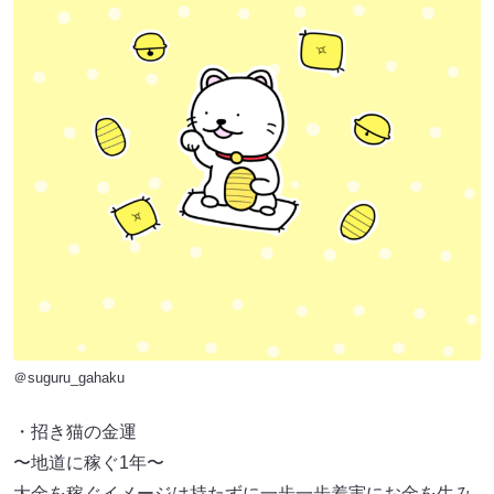
＠suguru_gahaku
・招き猫の金運
〜地道に稼ぐ1年〜
大金を稼ぐイメージは持たずに一歩一歩着実にお金を生み