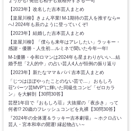
ょうがも! 発想も相手も規格外すぎる一句
【2023年】改名した吉本芸人まとめ
【楽屋川柳】きょん卒業! M-1期待の芸人を推すなら∞
へ! 2024年も辰のように登っていくぞ!
【2023年】結婚した吉本芸人まとめ
【楽屋川柳】「僕らも来年はアレしたい」ラッキー・
感謝・優勝・人生初…ルミネで聞いた今年一年!
M-1優勝・令和ロマンは2024年も星まわりがいい…結
婚予想「2人的中」の占い芸人4人が恒例の振り返り
【2023年】新たなママ＆パパ 吉本芸人まとめ
「じつはほぼやったことのない芸で…」 おもしろ
荘“パーツ芸MVP”に輝いた同級生コンビ「ゼロカラ
ン」を大解剖【30問30答】
芸歴1年目で『おもしろ荘』大抜擢の「夜歩き」って
何者!? 20歳のフレッシュコンビを丸裸【30問30答】
『2024年の全体運＆ラッキー吉本劇場』～ホクロ占い
芸人・宮本和幸の開運! 縁起物占い～