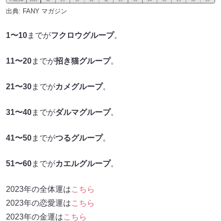
出典:
FANY マガジン
1〜10
までが
フクロウグループ
。
11〜20
までが
招き猫グループ
。
21〜30
までが
カメグループ
。
31〜40
までが
ダルマグループ
。
41〜50
までが
つるグループ
。
51〜60
までが
カエルグループ
。
2023年の全体運は
こちら
2023年の恋愛運は
こちら
2023年の金運は
こちら