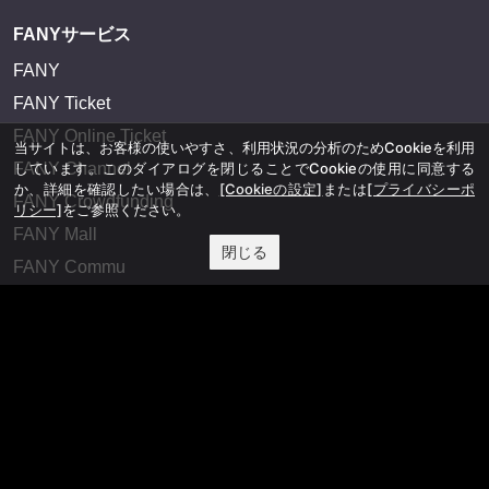
FANYサービス
FANY
FANY Ticket
FANY Online Ticket
当サイトは、お客様の使いやすさ、利用状況の分析のためCookieを利用
FANY Channel
しています。このダイアログを閉じることでCookieの使用に同意する
か、詳細を確認したい場合は、
[Cookieの設定]
または
[プライバシーポ
FANY Crowdfunding
リシー]
をご参照ください。
FANY Mall
閉じる
FANY Commu
法務・規約
プライバシーポリシー
反社会的勢力排除宣言
会社情報
吉本興業株式会社