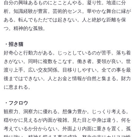
自分の興味あるものにとことんやる。凝り性。地道に分
析。知識経験が豊富。芸術的センス。華やかな舞台に縁が
ある。転んでもただでは起きない。人と絶妙な距離を保
つ。精神的な孤独。
・招き猫
好奇心と行動力がある。じっとしているのが苦手。落ち着
きがない。同時に複数をこなす。働き者。要領が良い。世
渡り上手。広い交友関係。目移りしやすい。全ての事を最
後まではできない。人とお金と情報が自然と集まる。財力
に恵まれる。
・フクロウ
観察力、洞察力に優れる。想像力豊か。じっくり考える。
穏やかに見えるが内面が複雑。見た目と中身は違う。何を
考えているか分からない。外面より内面に重きを置く。孤