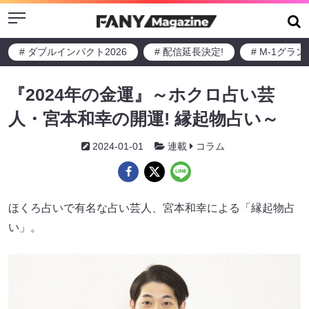
Menu
# ダブルインパクト2026
# 配信延長決定!
# M-1グラ
『2024年の金運』～ホクロ占い芸
人・宮本和幸の開運! 縁起物占い～
2024-01-01
連載
コラム
ほくろ占いで有名な占い芸人、宮本和幸による「縁起物占
い」。