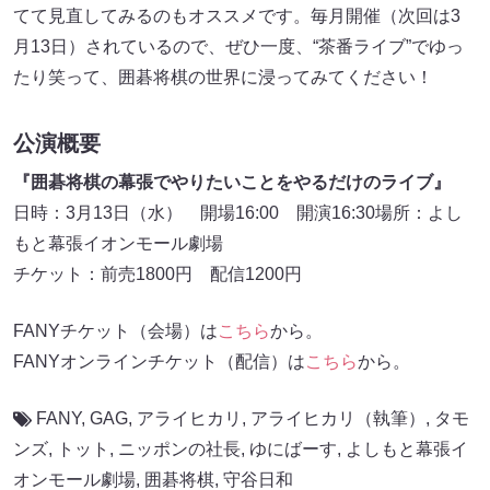
てて見直してみるのもオススメです。毎月開催（次回は3
月13日）されているので、ぜひ一度、“茶番ライブ”でゆっ
たり笑って、囲碁将棋の世界に浸ってみてください！
公演概要
『囲碁将棋の幕張でやりたいことをやるだけのライブ』
日時：3月13日（水） 開場16:00 開演16:30場所：よし
もと幕張イオンモール劇場
チケット：前売1800円 配信1200円
FANYチケット（会場）は
こちら
から。
FANYオンラインチケット（配信）は
こちら
から。
FANY
,
GAG
,
アライヒカリ
,
アライヒカリ（執筆）
,
タモ
ンズ
,
トット
,
ニッポンの社長
,
ゆにばーす
,
よしもと幕張イ
オンモール劇場
,
囲碁将棋
,
守谷日和