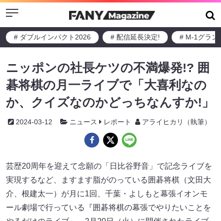
Menu
# ダブルインパクト2026
# 配信延長決定!
# M-1グラ
ニッポンの社長ケツの不満爆発!? 囲
碁将棋の月一ライブで「大喜利なの
か、クイズなのかどっちなんすか!」
2024-03-12
ニュース
レポート
アライヒカリ（執筆）
芸歴20周年を迎えて念願の「日比谷野音」で記念ライブを
実現するなど、ますます脂がのっている囲碁将棋（文田大
介、根建太一）が月に1回、千葉・よしもと幕張イオンモ
ール劇場で行っている『囲碁将棋の幕張でやりたいことを