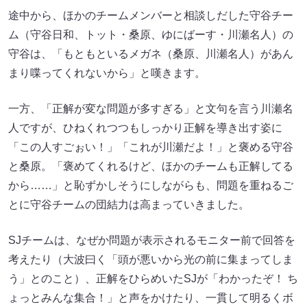
途中から、ほかのチームメンバーと相談しだした守谷チー
ム（守谷日和、トット・桑原、ゆにばーす・川瀬名人）の
守谷は、「もともといるメガネ（桑原、川瀬名人）があん
まり喋ってくれないから」と嘆きます。
一方、「正解が変な問題が多すぎる」と文句を言う川瀬名
人ですが、ひねくれつつもしっかり正解を導き出す姿に
「この人すごぉい！」「これが川瀬だよ！」と褒める守谷
と桑原。「褒めてくれるけど、ほかのチームも正解してる
から……」と恥ずかしそうにしながらも、問題を重ねるご
とに守谷チームの団結力は高まっていきました。
SJチームは、なぜか問題が表示されるモニター前で回答を
考えたり（大波曰く「頭が悪いから光の前に集まってしま
う」とのこと）、正解をひらめいたSJが「わかったぞ！ ち
ょっとみんな集合！」と声をかけたり、一貫して明るくボ