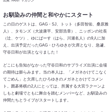
出典:
FANY マガジン
お馴染みの仲間と和やかにスタート
この日のゲストは、GAG・SJ、トット（多田智佑、桑原雅
人）、タモンズ（大波康平、安部浩章）、ニッポンの社長
（辻、ケツ）、ゆにばーす（はら、川瀬名人）の9人に加
え、出演予定だったGAG・ひろゆきが欠席となり、急遽、
守谷日和が出演となりました！
どこにも告知がなかった守谷日和のサプライズ出演に会場
の期待は膨らみます。当の本人は、「メガネかけてこなく
てごめん」と欠席したひろゆきのメガネとかけてコメン
ト。囲碁将棋の2人にとっては、所属する大宮ラクーンよ
しもと劇場でともに舞台を踏むメンバーなど、お馴染みの
仲間たちとライブがスタートします。