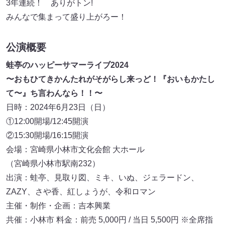
3年連続！ ありがトン!
みんなで集まって盛り上がろー！
公演概要
蛙亭のハッピーサマーライブ2024
〜おもひてきかんたれがそがらし来っど！『おいもかたし
て〜』ち言わんなら！！〜
日時：2024年6月23日（日）
①12:00開場/12:45開演
②15:30開場/16:15開演
会場：宮崎県小林市文化会館 大ホール
（宮崎県小林市駅南232）
出演：蛙亭、見取り図、ミキ、いぬ、ジェラードン、
ZAZY、さや香、紅しょうが、令和ロマン
主催・制作・企画：吉本興業
共催：小林市 料金：前売 5,000円 / 当日 5,500円 ※全席指