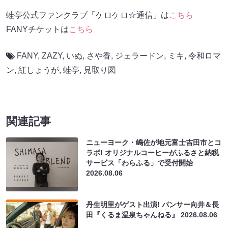
蛙亭公式ファンクラブ「ケロケロ☆通信」は
こちら
FANYチケットは
こちら
FANY
,
ZAZY
,
いぬ
,
さや香
,
ジェラードン
,
ミキ
,
令和ロマ
ン
,
紅しょうが
,
蛙亭
,
見取り図
関連記事
ニューヨーク・嶋佐が地元富士吉田市とコ
ラボ! オリジナルコーヒーがふるさと納税
サービス「わらふる」で受付開始
2026.08.06
丹生明里がゲスト出演! パンサー向井＆長
田『くるま温泉ちゃんねる』
2026.08.06