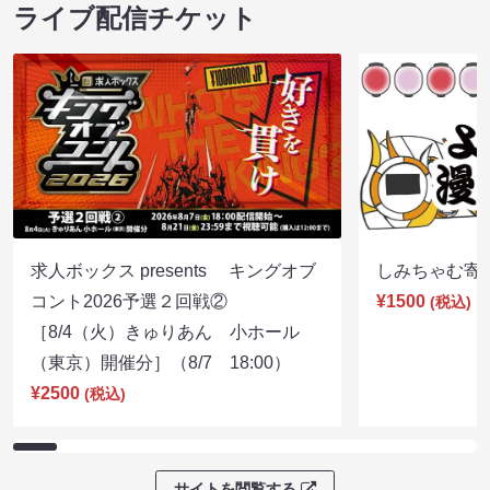
ライブ配信チケット
求人ボックス presents キングオブ
しみちゃむ寄席（
コント2026予選２回戦②
¥1500
(税込)
［8/4（火）きゅりあん 小ホール
（東京）開催分］（8/7 18:00）
¥2500
(税込)
サイトを閲覧する