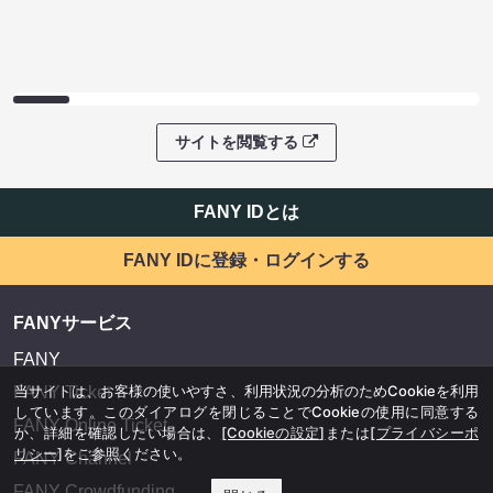
サイトを閲覧する
FANY IDとは
FANY IDに登録・ログインする
FANYサービス
FANY
当サイトは、お客様の使いやすさ、利用状況の分析のためCookieを利用
FANY Ticket
しています。このダイアログを閉じることでCookieの使用に同意する
FANY Online Ticket
か、詳細を確認したい場合は、
[Cookieの設定]
または
[プライバシーポ
リシー]
をご参照ください。
FANY Channel
FANY Crowdfunding