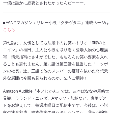
ー僕は誰かに必要とされたかったんだーーー。
■FANYマガジン：リレー小説「クチヅタエ」連載ページは
こちら
第七話は、女優としても活躍中のお笑いトリオ「3時のヒ
ロイン」の福田。主人公や彼を取り巻く登場人物の心理描
写、情景描写はさすがでした。もちろんお笑い要素を入れ
ることも忘れません。第九話は第三話を担当した「ニッポ
ンの社長」辻。三話で他のメンバーの度肝を抜いた奇想天
外な展開は今回も見られるのか、乞うご期待！
Amazon Audible『本ノじかん』では、吉本ばななや尾崎世
界観、ラランド・ニシダ、Aマッソ・加納など、豪華ゲス
トをお迎えして、毎週木曜日に配信中です。今後は、小説
家の浅倉秋成、絵本作家のヨシタケシンスケ、我らが編集