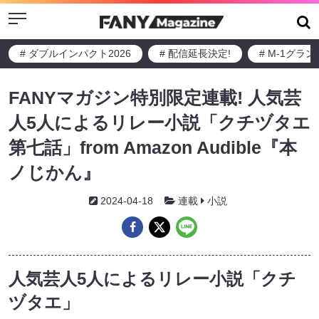
Menu
# ダブルインパクト2026
# 配信延長決定!
# M-1グラ
FANYマガジン特別限定連載! 人気芸
人5人によるリレー小説「クチヅタエ
第七話」from Amazon Audible『本
ノじかん』
2024-04-18
連載
小説
人気芸人5人によるリレー小説「クチ
ヅタエ」