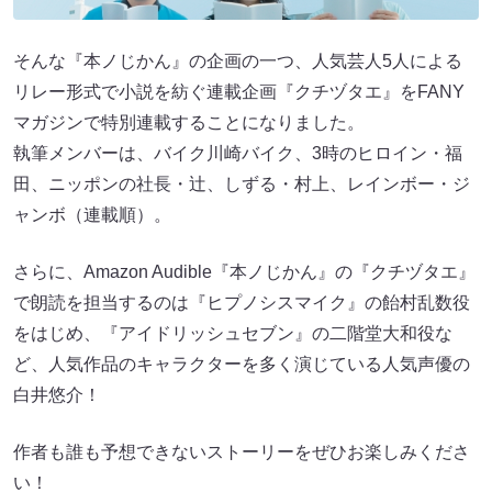
そんな『本ノじかん』の企画の一つ、人気芸人5人による
リレー形式で小説を紡ぐ連載企画『クチヅタエ』をFANY
マガジンで特別連載することになりました。
執筆メンバーは、バイク川崎バイク、3時のヒロイン・福
田、ニッポンの社長・辻、しずる・村上、レインボー・ジ
ャンボ（連載順）。
さらに、Amazon Audible『本ノじかん』の『クチヅタエ』
で朗読を担当するのは『ヒプノシスマイク』の飴村乱数役
をはじめ、『アイドリッシュセブン』の二階堂大和役な
ど、人気作品のキャラクターを多く演じている人気声優の
白井悠介！
作者も誰も予想できないストーリーをぜひお楽しみくださ
い！