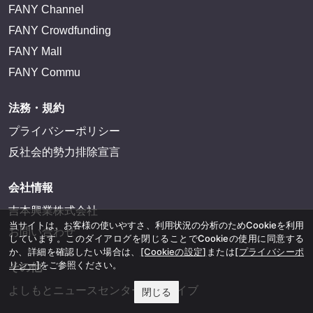
サイトを閲覧する
FANY IDとは
FANY IDに登録・ログインする
FANYサービス
FANY
FANY Ticket
FANY Online Ticket
当サイトは、お客様の使いやすさ、利用状況の分析のためCookieを利用
FANY Channel
しています。このダイアログを閉じることでCookieの使用に同意する
FANY Crowdfunding
か、詳細を確認したい場合は、
[Cookieの設定]
または
[プライバシーポ
リシー]
をご参照ください。
FANY Mall
閉じる
FANY Commu