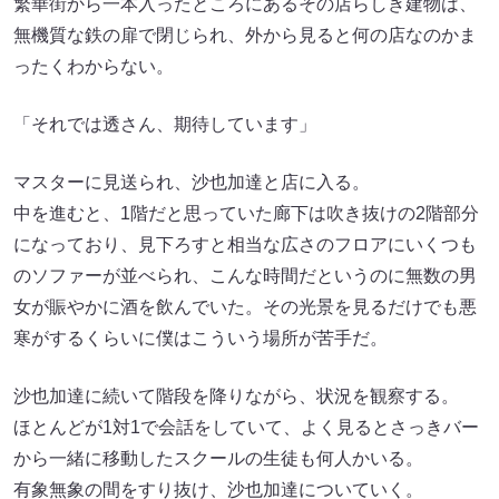
繁華街から一本入ったところにあるその店らしき建物は、
無機質な鉄の扉で閉じられ、外から見ると何の店なのかま
ったくわからない。
「それでは透さん、期待しています」
マスターに見送られ、沙也加達と店に入る。
中を進むと、1階だと思っていた廊下は吹き抜けの2階部分
になっており、見下ろすと相当な広さのフロアにいくつも
のソファーが並べられ、こんな時間だというのに無数の男
女が賑やかに酒を飲んでいた。その光景を見るだけでも悪
寒がするくらいに僕はこういう場所が苦手だ。
沙也加達に続いて階段を降りながら、状況を観察する。
ほとんどが1対1で会話をしていて、よく見るとさっきバー
から一緒に移動したスクールの生徒も何人かいる。
有象無象の間をすり抜け、沙也加達についていく。