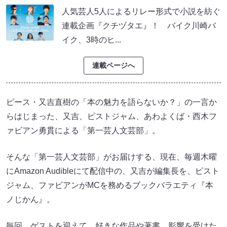
人気芸人5人によるリレー形式で小説を紡ぐ
連載企画『クチヅタエ』！ バイク川崎バ
イク、3時のヒ...
連載ページへ
ピース・又吉直樹の「本の魅力を語らないか？」の一言か
らはじまった、又吉、ピストジャム、あわよくば・西木フ
ァビアン勇貫による「第一芸人文芸部」。
そんな「第一芸人文芸部」がお届けする、現在、毎週木曜
にAmazon Audibleにて配信中の、又吉が編集長を、ピスト
ジャム、ファビアンがMCを務めるブックバラエティ『本
ノじかん』。
毎回、ゲストを迎えて、好きな作品や著書、影響を受けた