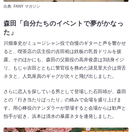
出典:
FANY マガジン
森田「自分たちのイベントで夢がかなっ
た」
川畑泰史がミュージシャン役で自慢のギターと声を響かせ
ると、喫茶店の店主役の吉田裕は鉄板の乳首ドリルを披
露。そのほかにも、森田の父親役の高井俊彦は3頭身イジ
リ、もじゃ吉田とともに警官役を務めた諸見里大介は滑舌
ネタと、人気座員のギャグが次々と飛び出しました。
さらに恋人を探している男として登場した石田靖が、森田
との「行き当たりばったり」の絡みで会場を盛り上げま
す。用心棒役のテンダラーが登場すると会場からは歓声と
拍手が起き、浜本は清水の暴露ネタを連発しました。