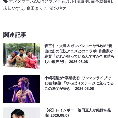
テンダラー
,
なんばグランド花月
,
内場勝則
,
吉本新喜劇
,
未知やすえ
,
森田まりこ
,
清水啓之
関連記事
森三中・大島＆ガンバレルーヤ“MyM”新
曲はあの伝説アニメとのコラボ! 作曲家が
絶賛「だれが歌っているんですか? 素晴ら
しい歌声だ!」
2026.08.08
小嶋花梨が“卒業後初”ワンマンライブで
10曲熱唱! 「やっぱりステージに立ってる
この瞬間が好き」
2026.08.08
【祝】レインボー・池田直人が結婚を発
表!
2026.08.07