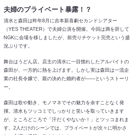
夫婦のプライベート暴露！？
清水と森田は昨年8月に吉本新喜劇セカンドシアター
（YES THEATER）で夫婦公演を開催。今回は満を辞して
NGKに会場を移しましたが、前売りチケット完売という盛
況ぶりです。
舞台はうどん店。店主の清水に一目惚れしたアルバイトの
森田が、一方的に熱を上げます。しかし実は森田は一流企
業の社長令嬢で、親の決めた婚約者が――というストーリ
ー。
森田は歌や動き、モノマネでその魅力を余すことなく発
揮。清水もツッコミでしっかりと笑いを取っていきます
が、ところどころで「汗だくやないか！」とツッコまれま
す。2人だけのシーンでは、プライベートが次々に明かさ