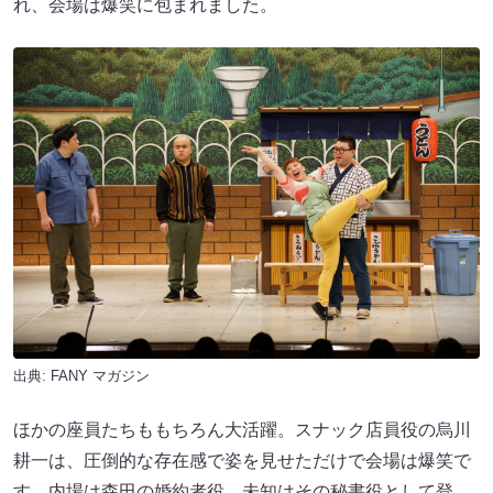
れ、会場は爆笑に包まれました。
出典:
FANY マガジン
ほかの座員たちももちろん大活躍。スナック店員役の烏川
耕一は、圧倒的な存在感で姿を見せただけで会場は爆笑で
す。内場は森田の婚約者役、未知はその秘書役として登