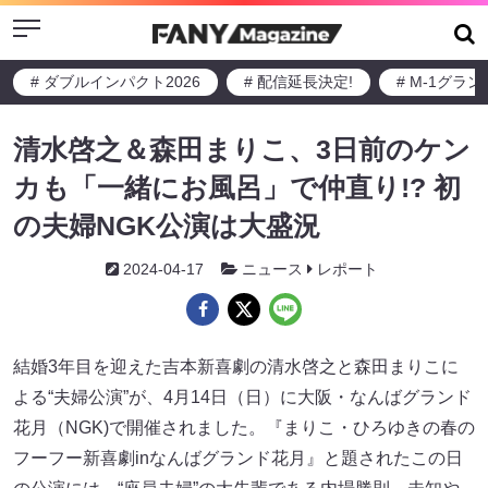
Menu
# ダブルインパクト2026
# 配信延長決定!
# M-1グラ
清水啓之＆森田まりこ、3日前のケン
カも「一緒にお風呂」で仲直り!? 初
の夫婦NGK公演は大盛況
2024-04-17
ニュース
レポート
結婚3年目を迎えた吉本新喜劇の清水啓之と森田まりこに
よる“夫婦公演”が、4月14日（日）に大阪・なんばグランド
花月（NGK)で開催されました。『まりこ・ひろゆきの春の
フーフー新喜劇inなんばグランド花月』と題されたこの日