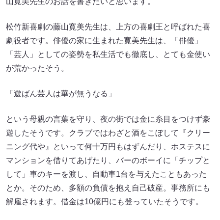
山寛美先生のお話を書きたいと思います。
松竹新喜劇の藤山寛美先生は、上方の喜劇王と呼ばれた喜
劇役者です。俳優の家に生まれた寛美先生は、「俳優」
「芸人」としての姿勢を私生活でも徹底し、とても金使い
が荒かったそう。
「遊ばん芸人は華が無うなる」
という母親の言葉を守り、夜の街では金に糸目をつけず豪
遊したそうです。クラブではわざと酒をこぼして『クリー
ニング代や』といって何十万円もはずんだり、ホステスに
マンションを借りてあげたり、バーのボーイに「チップと
して」車のキーを渡し、自動車1台を与えたこともあった
とか。そのため、多額の負債を抱え自己破産。事務所にも
解雇されます。借金は10億円にも登っていたそうです。