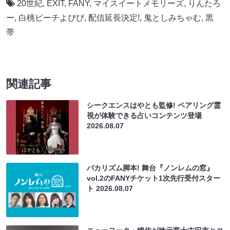
20世紀
,
EXIT
,
FANY
,
マイスイートメモリーズ
,
りんたろ
ー
,
白桃ピーチよぴぴ
,
配信延長決定!
,
鬼としみちゃむ
,
黒
帯
関連記事
シークエンスはやとも監修! ペアリング霊
視が体験できる占いコンテンツ登場
2026.08.07
バカリズム脚本! 舞台『ノンレムの窓』
vol.2のFANYチケット1次先行受付スター
ト
2026.08.07