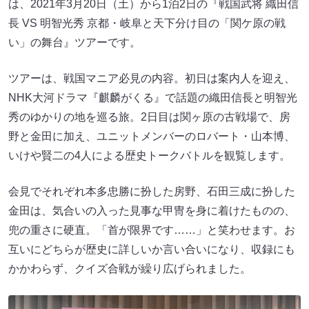
は、2021年3月20日（土）から1泊2日の『戦国武将 織田信
長 VS 明智光秀 京都・岐阜と天下分け目の「関ケ原の戦
い」の舞台』ツアーです。
ツアーは、戦国マニア必見の内容。初日は案内人を迎え、
NHK大河ドラマ『麒麟がくる』で話題の織田信長と明智光
秀のゆかりの地を巡る旅。2日目は関ヶ原の古戦場で、房
野と金田に加え、ユニットメンバーのロバート・山本博、
いけや賢二の4人による歴史トークバトルを観覧します。
会見でそれぞれ本多忠勝に扮した房野、石田三成に扮した
金田は、気合いの入った見事な甲冑を身に着けたものの、
兜の重さに硬直。「首が限界です……」と笑わせます。お
互いにどちらが歴史に詳しいか言い合いになり、収録にも
かかわらず、クイズ合戦が繰り広げられました。