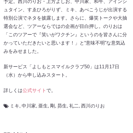
予定。西川のりお・上方よしお、中川家、和牛、アインシ
ュタイン、すゑひろがりず、ミキ、あべこうじが出演する
特別公演でネタを披露します。さらに、爆笑トークや大抽
選会など、ツアーならではの企画が目白押し。のりおは
「このツアーで『笑いがワクチン』というのを皆さんに分
かっていただきたいと思います！」と“意味不明”な意気込
みをみせました。
新サービス「よしもとスマイルクラブ50」は11月17日
（水）から申し込みスタート。
詳しくは
公式サイト
で。
ミキ
,
中川家
,
亜生
,
剛
,
昴生
,
礼二
,
西川のりお