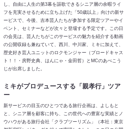
し、自由に人生の第3幕を謳歌できるシニア層の余暇ライ
フを充実させるために立ち上げた「50歳以上」向けの新サ
ービスで、今後、吉本芸人たちが参加する限定ツアーやイ
ベント、セミナーなどが次々と登場する予定です。この日
の会見は、芸人たちがこのサービスの魅力を紹介する動画
の公開収録も兼ねていて、西川、中川家、ミキに加えて、
歴史好き芸人ユニットのロクモンジャー（ブロードキャス
ト！！・房野史典、はんにゃ・金田哲）とMCのあべこう
じが出席しました。
ミキがプロデュースする「親孝行」ツア
ー
新サービスの目玉のひとつである旅行企画は、よしもと
と、シニア層を顧客に持ち、この世代への豊富な実績とノ
ウハウがある旅行会社「クラブツーリズム」（本社：東京