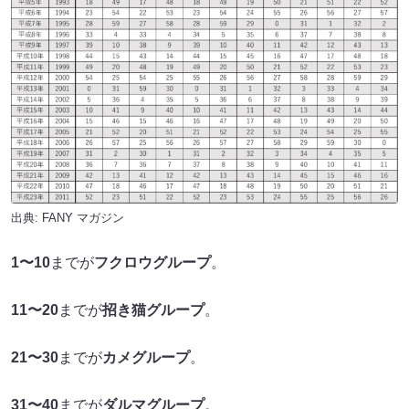
出典:
FANY マガジン
1〜10
までが
フクロウグループ
。
11〜20
までが
招き猫グループ
。
21〜30
までが
カメグループ
。
31〜40
までが
ダルマグループ
。