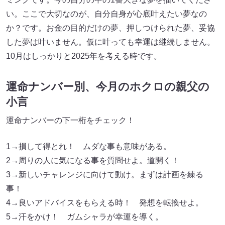
い。ここで大切なのが、自分自身が心底叶えたい夢なの
か？です。お金の目的だけの夢、押しつけられた夢、妥協
した夢は叶いません。仮に叶っても幸運は継続しません。
10月はしっかりと2025年を考える時です。
運命ナンバー別、今月のホクロの親父の
小言
運命ナンバーの下一桁をチェック！
1→損して得とれ！ ムダな事も意味がある。
2→周りの人に気になる事を質問せよ。道開く！
3→新しいチャレンジに向けて動け。まずは計画を練る
事！
4→良いアドバイスをもらえる時！ 発想を転換せよ。
5→汗をかけ！ ガムシャラが幸運を導く。