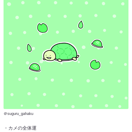
＠suguru_gahaku
・カメの全体運