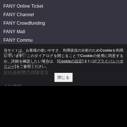
FANY Online Ticket
FANY Channel
FANY Crowdfunding
FANY Mall
FANY Commu
当サイトは、お客様の使いやすさ、利用状況の分析のためCookieを利用
法務・規約
しています。このダイアログを閉じることでCookieの使用に同意する
か、詳細を確認したい場合は、
[Cookieの設定]
または
[プライバシーポ
プライバシーポリシー
リシー]
をご参照ください。
反社会的勢力排除宣言
閉じる
会社情報
吉本興業株式会社
お問い合わせ
その他