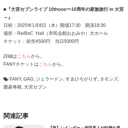
■『大宮セブンライブ 10thooo〜10周年の家族旅行 in 大宮
～』
日程：2025年1月8日（水）開場17:30 開演18:30
場所：ReiBoC Hall（市民会館おおみや）大ホール
チケット：前売4500円 当日5000円
詳細は
こちら
から。
FANYチケットは
こちら
から。
FANY
,
GAG
,
ジェラードン
,
すゑひろがりず
,
タモンズ
,
囲碁将棋
,
大宮セブン
関連記事
【祝】レインボー・池田直人が結婚を発