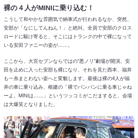
裸の４人がMINIに乗り込む！
こうして和やかな雰囲気で納車式が行われるなか、突然、
安部が「なにしてんねん！」と絶叫。全員で安部のクロス
ロードに駆け寄ると、そこにはトランクの中で裸になって
いる安田ファニーの姿が……。
ここから、大宮セブンならではの“悪ノリ”劇場が開演。安
田を止めに入った安部も裸になり、それを見た西本、福井
も一糸まとわない姿へと変貌します。最後は裸の4人が福
井の車に乗り込み、根建の「裸でパンパンに乗る車じゃね
ーよ。MINIは……」というツッコミがこだますると、会場
は大爆笑となりました。