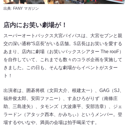
出典:
FANY マガジン
店内にお笑い劇場が！
スーパーオートバックス大宮バイパスは、大宮セブンと親
交の深い通称“S店長”がいる店舗。S店長はお笑いを愛する
あまり、店内に劇場（お笑いバックスシアター The rooF）
を自作していて、これまでも数々のコラボ企画を実施して
きました。この日も、そんな劇場からイベントがスター
ト！
出演者は、囲碁将棋（文田大介、根建太一）、GAG（SJ、
福井俊太郎、安田ファニー）、すゑひろがりず（南條庄
助、三島達矢）、タモンズ（大波康平、安部浩章）、ジェ
ラードン（アタック西本、かみちぃ）というメンバー。登
場するやいなや、満員の会場は拍手喝采です。