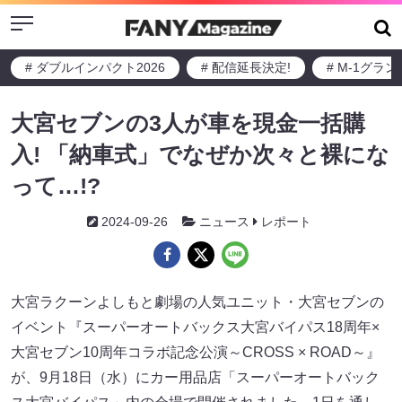
Menu
# ダブルインパクト2026
# 配信延長決定!
# M-1グラ
大宮セブンの3人が車を現金一括購
入! 「納車式」でなぜか次々と裸にな
って…!?
2024-09-26
ニュース
レポート
大宮ラクーンよしもと劇場の人気ユニット・大宮セブンの
イベント『スーパーオートバックス大宮バイパス18周年×
大宮セブン10周年コラボ記念公演～CROSS × ROAD～』
が、9月18日（水）にカー用品店「スーパーオートバック