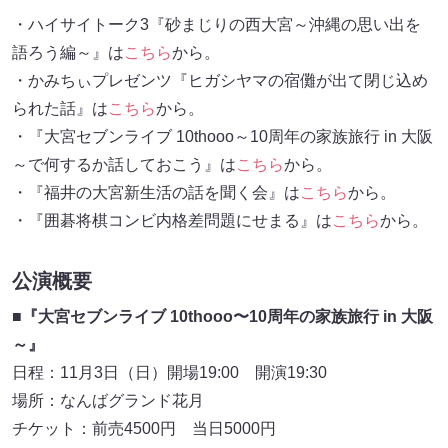
・ハイサイトーク3『砂まじりの西大宮～沖縄の思い出を
語ろう編～』は
こちら
から。
・かみちぃプレゼンツ『ヒガシヤマの宿儺が出て閉じ込め
られた話』は
こちら
から。
・『大宮セブンライブ 10thooo～10周年の家族旅行 in 大阪
～で何するか話しておこう』は
こちら
から。
・『福井の大宮新生活の話を聞く会』は
こちら
から。
・『囲碁将棋コンビ内格差問題にせまる』は
こちら
から。
公演概要
■『大宮セブンライブ 10thooo〜10周年の家族旅行 in 大阪
～』
日程：11月3日（日）開場19:00 開演19:30
場所：なんばグランド花月
チケット：前売4500円 当日5000円