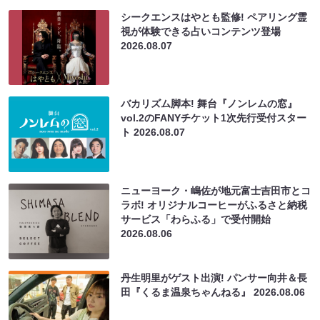
シークエンスはやとも監修! ペアリング霊
視が体験できる占いコンテンツ登場
2026.08.07
バカリズム脚本! 舞台『ノンレムの窓』
vol.2のFANYチケット1次先行受付スター
ト
2026.08.07
ニューヨーク・嶋佐が地元富士吉田市とコ
ラボ! オリジナルコーヒーがふるさと納税
サービス「わらふる」で受付開始
2026.08.06
丹生明里がゲスト出演! パンサー向井＆長
田『くるま温泉ちゃんねる』
2026.08.06