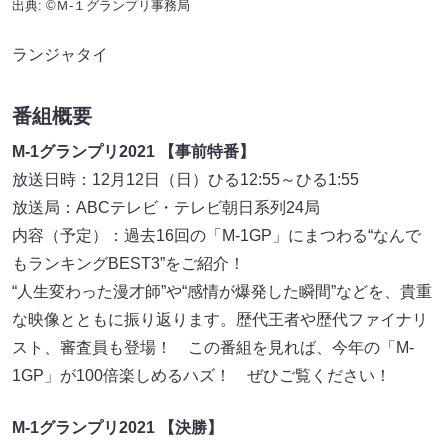
出典: ©Ｍ-１グランプリ事務局
ランジャタイ
番組概要
M-1グランプリ2021 【事前特番】
放送日時：12月12日（日）ひる12:55～ひる1:55
放送局：ABCテレビ・テレビ朝日系列24局
内容（予定）：過去16回の「M-1GP」にまつわる“なんで
もランキングBEST3”をご紹介！
“人生変わった漫才師”や“感情が爆発した瞬間”などを、貴重
な映像とともに振り返ります。歴代王者や歴代ファイナリ
スト、審査員も登場！ この番組を見れば、今年の「M-
1GP」が100倍楽しめるハズ！ ぜひご覧ください！
M-1グランプリ2021 【決勝】