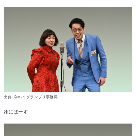
出典: ©Ｍ-１グランプリ事務局
ゆにばーす