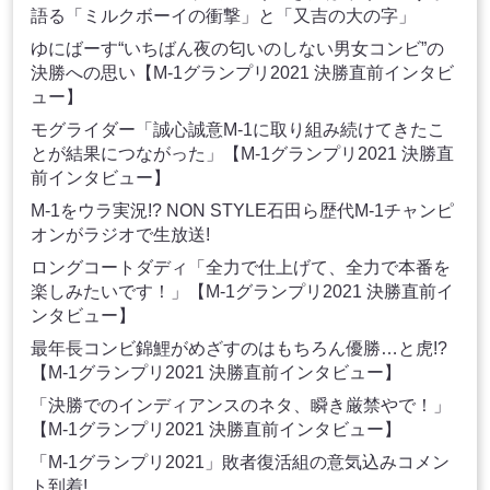
語る「ミルクボーイの衝撃」と「又吉の大の字」
ゆにばーす“いちばん夜の匂いのしない男女コンビ”の
決勝への思い【M-1グランプリ2021 決勝直前インタビ
ュー】
モグライダー「誠心誠意M-1に取り組み続けてきたこ
とが結果につながった」【M-1グランプリ2021 決勝直
前インタビュー】
M-1をウラ実況!? NON STYLE石田ら歴代M-1チャンピ
オンがラジオで生放送!
ロングコートダディ「全力で仕上げて、全力で本番を
楽しみたいです！」【M-1グランプリ2021 決勝直前イ
ンタビュー】
最年長コンビ錦鯉がめざすのはもちろん優勝…と虎!?
【M-1グランプリ2021 決勝直前インタビュー】
「決勝でのインディアンスのネタ、瞬き厳禁やで！」
【M-1グランプリ2021 決勝直前インタビュー】
「M-1グランプリ2021」敗者復活組の意気込みコメン
ト到着!