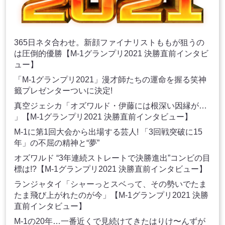
365日ネタ合わせ。新顔ファイナリストももが狙うの
は圧倒的優勝【M-1グランプリ2021 決勝直前インタビ
ュー】
「M-1グランプリ2021」漫才師たちの運命を握る笑神
籤プレゼンターついに決定!
真空ジェシカ「オズワルド・伊藤には根深い因縁が…
」【M-1グランプリ2021 決勝直前インタビュー】
M-1に第1回大会から出場する芸人! 「3回戦突破に15
年」の不屈の精神と“夢”
オズワルド “3年連続ストレートで決勝進出”コンビの目
標は!?【M-1グランプリ2021 決勝直前インタビュー】
ランジャタイ「シャーっとスベって、その勢いでたま
たま飛び上がれたのが今」【M-1グランプリ2021 決勝
直前インタビュー】
M-1の20年…一番近くで見続けてきたはりけ〜んずが