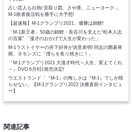
占い芸人も白熱! 見取り図、さや香、ニューヨーク…
M-1敗者復活戦を勝手に大予想!
【超速報】M-1グランプリ2021、優勝は錦鯉!
「M-1新王者」50歳の錦鯉・長谷川を支えた“松本人志
の言葉” 「漫才のおかげで人生が変わった」
M-1ラストイヤーの井下好井が決意表明! 同志の囲碁将
棋、タモンズに「僕らを炙り焼きに！」
『M-1グランプリ2021 大漫才時代～人生、変えてくれ
～』DVD 6月8日発売決定!
ウエストランド「『M-1』の悔しさは『M-1』でしか晴
らせない」【M-1グランプリ2022 決勝直前インタビュ
ー】
関連記事