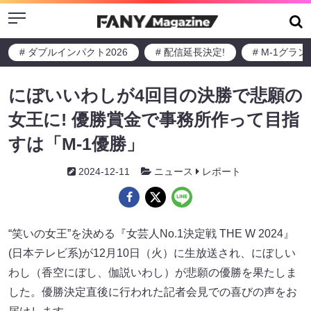
Menu
# ダブルインパクト2026
# 配信延長決定!
# M-1グラ
にぼいいわしが4回目の決勝で悲願の
女王に! 優勝賞金で事務所作って目指
すは「M-1優勝」
2024-12-11
ニュース
レポート
“笑いの女王”を決める『女芸人No.1決定戦 THE W 2024』
(日本テレビ系)が12月10日（火）に生放送され、にぼしい
わし（香空にぼし、伽説いわし）が悲願の優勝を果たしま
した。優勝決定直後に行われた記者会見での喜びの声をお