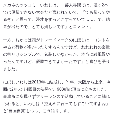
メガネのツッコミ・いわしは、「芸人界隈では、漫才2本
では優勝できない大会だと言われていて。『でも勝ってや
るぞ』と思って、漫才をずっとこすっていて……。で、結
果が出たので、とても嬉しいです」とコメント。
一方、おかっぱ頭がトレードマークのにぼしは「コントを
やると荷物が多かったりするんですけど、われわれの楽屋
の机だけシンプルで、衣装しかなかった。本当に殺風景や
ったんですけど、優勝できてよかったです」と喜びを語り
ました。
にぼしいわしは2013年に結成し、昨年、大阪から上京。今
回は2年ぶり4回目の決勝で、903組の頂点に立ちました。
事務所に所属せずフリーランスで活動していることに触れ
られると、いわしは「控えめに言ってもすごいですよね」
と“自画自賛”しつつ、こう語ります。