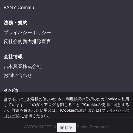
FANY Commu
法務・規約
プライバシーポリシー
反社会的勢力排除宣言
会社情報
吉本興業株式会社
お問い合わせ
その他
当サイトは、お客様の使いやすさ、利用状況の分析のためCookieを利用
よしもとニュースセンターアーカイブ
しています。このダイアログを閉じることでCookieの使用に同意する
か、詳細を確認したい場合は、
[Cookieの設定]
または
[プライバシーポ
リシー]
をご参照ください。
©YOSHIMOTO KOGYO, All Rights Reserved.
閉じる