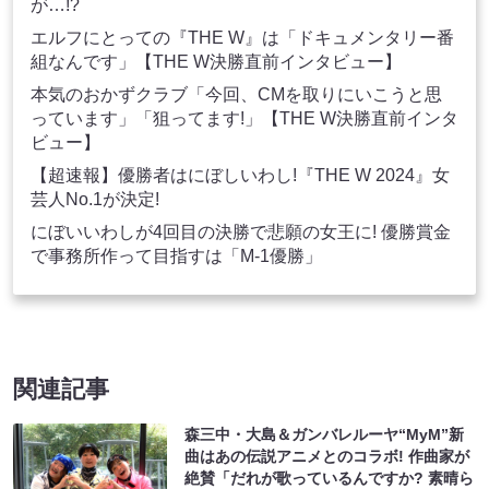
が…!?
エルフにとっての『THE W』は「ドキュメンタリー番
組なんです」【THE W決勝直前インタビュー】
本気のおかずクラブ「今回、CMを取りにいこうと思
っています」「狙ってます!」【THE W決勝直前インタ
ビュー】
【超速報】優勝者はにぼしいわし!『THE W 2024』女
芸人No.1が決定!
にぼいいわしが4回目の決勝で悲願の女王に! 優勝賞金
で事務所作って目指すは「M-1優勝」
関連記事
森三中・大島＆ガンバレルーヤ“MyM”新
曲はあの伝説アニメとのコラボ! 作曲家が
絶賛「だれが歌っているんですか? 素晴ら