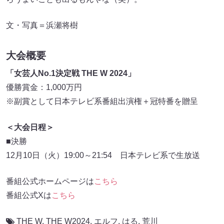
文・写真＝浜瀬将樹
大会概要
「女芸人No.1決定戦 THE W 2024」
優勝賞金：1,000万円
※副賞として日本テレビ系番組出演権＋冠特番を贈呈
＜大会日程＞
■決勝
12月10日（火）19:00～21:54 日本テレビ系で生放送
番組公式ホームページは
こちら
番組公式Xは
こちら
THE W
,
THE W2024
,
エルフ
,
はる
,
荒川