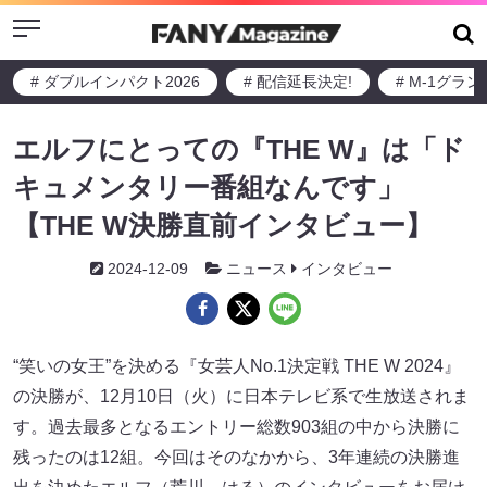
Menu
# ダブルインパクト2026
# 配信延長決定!
# M-1グラ
エルフにとっての『THE W』は「ド
キュメンタリー番組なんです」
【THE W決勝直前インタビュー】
2024-12-09
ニュース
インタビュー
“笑いの女王”を決める『女芸人No.1決定戦 THE W 2024』
の決勝が、12月10日（火）に日本テレビ系で生放送されま
す。過去最多となるエントリー総数903組の中から決勝に
残ったのは12組。今回はそのなかから、3年連続の決勝進