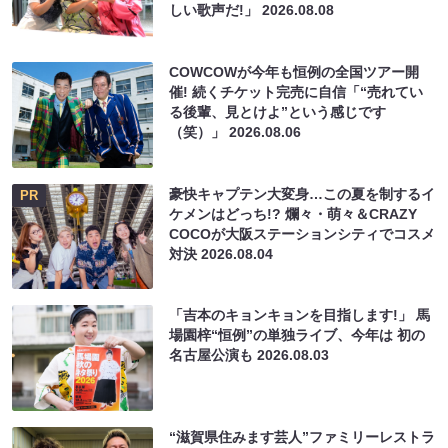
しい歌声だ!」
2026.08.08
COWCOWが今年も恒例の全国ツアー開
催! 続くチケット完売に自信「“売れてい
る後輩、見とけよ”という感じです
（笑）」
2026.08.06
豪快キャプテン大変身…この夏を制するイ
PR
ケメンはどっち!? 爛々・萌々＆CRAZY
COCOが大阪ステーションシティでコスメ
対決
2026.08.04
「吉本のキョンキョンを目指します!」 馬
場園梓“恒例”の単独ライブ、今年は 初の
名古屋公演も
2026.08.03
“滋賀県住みます芸人”ファミリーレストラ