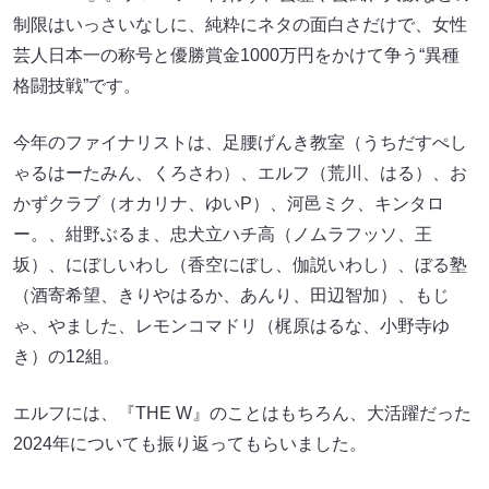
制限はいっさいなしに、純粋にネタの面白さだけで、女性
芸人日本一の称号と優勝賞金1000万円をかけて争う“異種
格闘技戦”です。
今年のファイナリストは、足腰げんき教室（うちだすぺし
ゃるはーたみん、くろさわ）、エルフ（荒川、はる）、お
かずクラブ（オカリナ、ゆいP）、河邑ミク、キンタロ
ー。、紺野ぶるま、忠犬立ハチ高（ノムラフッソ、王
坂）、にぼしいわし（香空にぼし、伽説いわし）、ぼる塾
（酒寄希望、きりやはるか、あんり、田辺智加）、もじ
ゃ、やました、レモンコマドリ（梶原はるな、小野寺ゆ
き）の12組。
エルフには、『THE W』のことはもちろん、大活躍だった
2024年についても振り返ってもらいました。