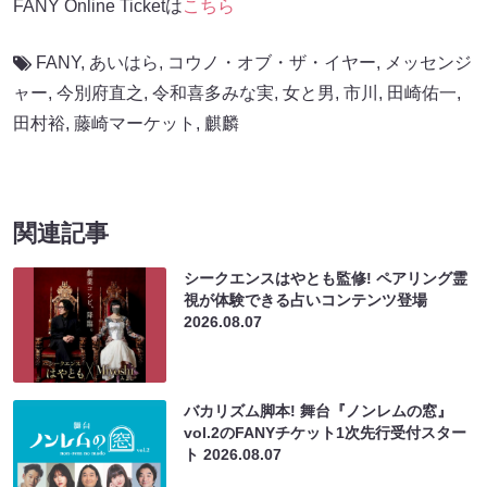
FANY Online Ticketは
こちら
FANY
,
あいはら
,
コウノ・オブ・ザ・イヤー
,
メッセンジ
ャー
,
今別府直之
,
令和喜多みな実
,
女と男
,
市川
,
田崎佑一
,
田村裕
,
藤崎マーケット
,
麒麟
関連記事
シークエンスはやとも監修! ペアリング霊
視が体験できる占いコンテンツ登場
2026.08.07
バカリズム脚本! 舞台『ノンレムの窓』
vol.2のFANYチケット1次先行受付スター
ト
2026.08.07