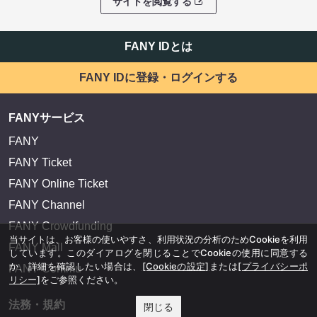
サイトを閲覧する
FANY IDとは
FANY IDに登録・ログインする
FANYサービス
FANY
FANY Ticket
FANY Online Ticket
FANY Channel
FANY Crowdfunding
当サイトは、お客様の使いやすさ、利用状況の分析のためCookieを利用
FANY Mall
しています。このダイアログを閉じることでCookieの使用に同意する
か、詳細を確認したい場合は、
[Cookieの設定]
または
[プライバシーポ
FANY Commu
リシー]
をご参照ください。
法務・規約
閉じる