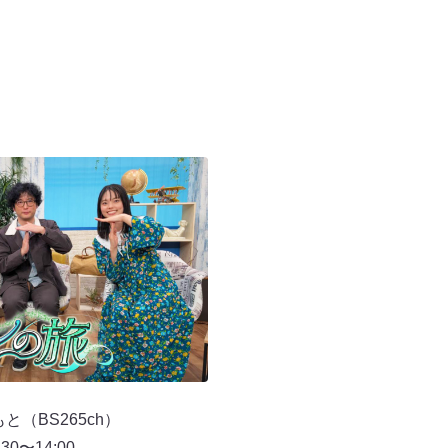
（BS265ch）
0〜14:00