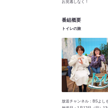
お見逃しなく！
番組概要
トイレの旅
放送チャンネル：BSよしもと
放送日：1月12日（日）13:3