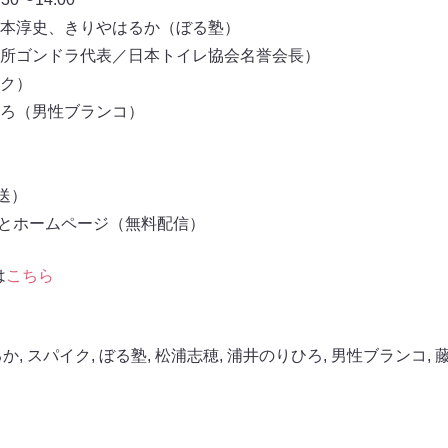
本淳史、きりやはるか（ぼる塾）
所ゴンドラ代表／日本トイレ協会名誉会長）
イク）
ろ（男性ブランコ）
放送）
もとホームページ（無料配信）
は
こちら
るか
,
スパイク
,
ぼる塾
,
松浦志穂
,
浦井のりひろ
,
男性ブランコ
,