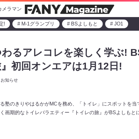
カメラマン
定!
# M-1グランプリ
# BSよしもと
# JO1
わるアレコレを楽しく学ぶ! B
』初回オンエアは1月12日!
お知らせ
る塾のきりやはるかがMCを務め、「トイレ」にスポットを当
く画期的なトイレバラエティー『トイレの旅』がBSよしもとに