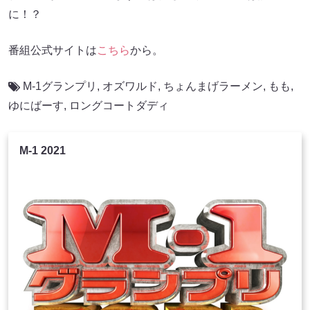
に！？
番組公式サイトは
こちら
から。
M-1グランプリ
,
オズワルド
,
ちょんまげラーメン
,
もも
,
ゆにばーす
,
ロングコートダディ
M-1 2021