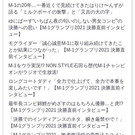
M-1の20年…一番近くで見続けてきたはりけ〜んずが
語る「ミルクボーイの衝撃」と「又吉の大の字」
ゆにばーす“いちばん夜の匂いのしない男女コンビ”の
決勝への思い【M-1グランプリ2021 決勝直前インタビ
ュー】
モグライダー「誠心誠意M-1に取り組み続けてきたこ
とが結果につながった」【M-1グランプリ2021 決勝直
前インタビュー】
M-1をウラ実況!? NON STYLE石田ら歴代M-1チャンピ
オンがラジオで生放送!
ロングコートダディ「全力で仕上げて、全力で本番を
楽しみたいです！」【M-1グランプリ2021 決勝直前イ
ンタビュー】
最年長コンビ錦鯉がめざすのはもちろん優勝…と虎!?
【M-1グランプリ2021 決勝直前インタビュー】
「決勝でのインディアンスのネタ、瞬き厳禁やで！」
【M-1グランプリ2021 決勝直前インタビュー】
「M-1グランプリ2021」敗者復活組の意気込みコメン