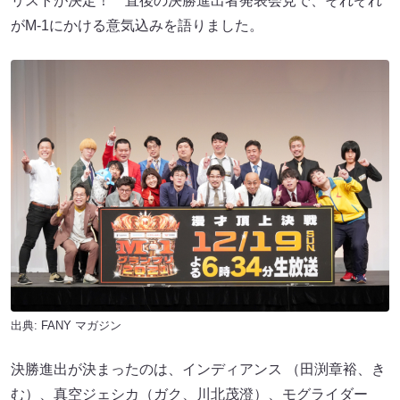
リストが決定！ 直後の決勝進出者発表会見で、それぞれ
がM-1にかける意気込みを語りました。
出典:
FANY マガジン
決勝進出が決まったのは、インディアンス （田渕章裕、き
む）、真空ジェシカ（ガク、川北茂澄）、モグライダー