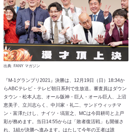
出典:
FANY マガジン
『M-1グランプリ2021』決勝は、12月19日（日）18:34か
らABCテレビ・テレビ朝日系列で生放送。審査員はダウン
タウン・松本人志、オール阪神・巨人・オール巨人、上沼
恵美子、立川志らく、中川家・礼二、サンドウィッチマ
ン・富澤たけし、ナイツ・塙宣之、MCは今田耕司と上戸
彩が務めます。当日14:55からは「敗者復活戦」も開催さ
れ、1組が決勝へ進みます。はたして今年の王者は誰