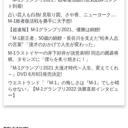
ト到着!
占い芸人も白熱! 見取り図、さや香、ニューヨーク…
M-1敗者復活戦を勝手に大予想!
【超速報】M-1グランプリ2021、優勝は錦鯉!
「M-1新王者」50歳の錦鯉・長谷川を支えた“松本人志
の言葉” 「漫才のおかげで人生が変わった」
M-1ラストイヤーの井下好井が決意表明! 同志の囲碁将
棋、タモンズに「僕らを炙り焼きに！」
『M-1グランプリ2021 大漫才時代～人生、変えてくれ
～』DVD 6月8日発売決定!
ウエストランド「『M-1』の悔しさは『M-1』でしか晴
らせない」【M-1グランプリ2022 決勝直前インタビュ
ー】