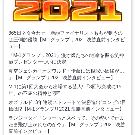
365日ネタ合わせ。新顔ファイナリストももが狙うの
は圧倒的優勝【M-1グランプリ2021 決勝直前インタビ
ュー】
「M-1グランプリ2021」漫才師たちの運命を握る笑神
籤プレゼンターついに決定!
真空ジェシカ「オズワルド・伊藤には根深い因縁が…
」【M-1グランプリ2021 決勝直前インタビュー】
M-1に第1回大会から出場する芸人! 「3回戦突破に15
年」の不屈の精神と“夢”
オズワルド “3年連続ストレートで決勝進出”コンビの目
標は!?【M-1グランプリ2021 決勝直前インタビュー】
ランジャタイ「シャーっとスベって、その勢いでたま
たま飛び上がれたのが今」【M-1グランプリ2021 決勝
直前インタビュー】