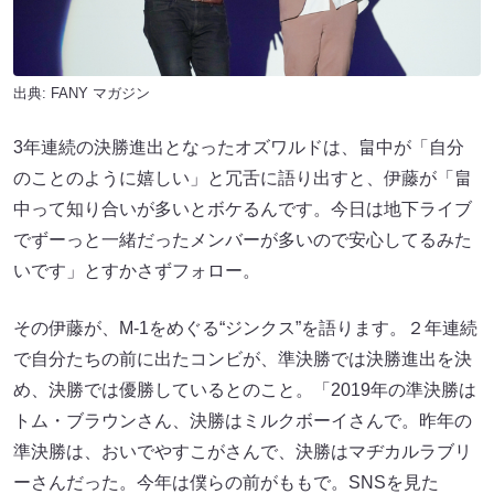
出典:
FANY マガジン
3年連続の決勝進出となったオズワルドは、畠中が「自分
のことのように嬉しい」と冗舌に語り出すと、伊藤が「畠
中って知り合いが多いとボケるんです。今日は地下ライブ
でずーっと一緒だったメンバーが多いので安心してるみた
いです」とすかさずフォロー。
その伊藤が、M-1をめぐる“ジンクス”を語ります。２年連続
で自分たちの前に出たコンビが、準決勝では決勝進出を決
め、決勝では優勝しているとのこと。「2019年の準決勝は
トム・ブラウンさん、決勝はミルクボーイさんで。昨年の
準決勝は、おいでやすこがさんで、決勝はマヂカルラブリ
ーさんだった。今年は僕らの前がももで。SNSを見た