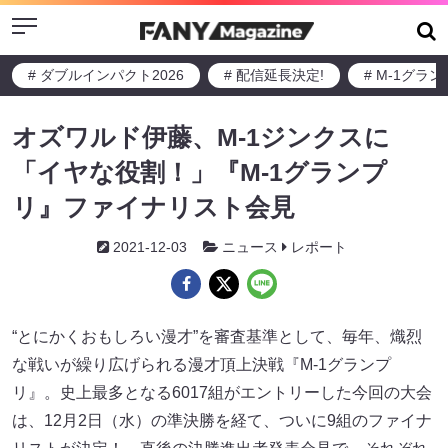
Menu
# ダブルインパクト2026
# 配信延長決定!
# M-1グラ
オズワルド伊藤、M-1ジンクスに
「イヤな役割！」『M-1グランプ
リ』ファイナリスト会見
2021-12-03
ニュース
レポート
“とにかくおもしろい漫才”を審査基準として、毎年、熾烈
な戦いが繰り広げられる漫才頂上決戦『M-1グランプ
リ』。史上最多となる6017組がエントリーした今回の大会
は、12月2日（水）の準決勝を経て、ついに9組のファイナ