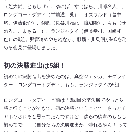
（芝大輔、ともしげ）、ゆにばーす（はら、川瀬名人）、
ロングコートダディ（堂前透、兎）、オズワルド（畠中
悠、伊藤俊介）、錦鯉（長谷川雅紀、渡辺隆）、もも（せ
める。、まもる。）、ランジャタイ（伊藤幸司、国崎和
也）の9組。興奮冷めやらぬなか、麒麟・川島明がMCを務
める会見に登場しました。
初の決勝進出は5組！
初めての決勝進出を決めたのは、真空ジェシカ、モグライ
ダー、ロングコートダディ、もも、ランジャタイの5組。
ロングコートダディ・堂前は「3回目の準決勝でやっと決
勝に行くことができて。初の決勝ということで、もっとチ
ヤホヤされると思ってたんですけど、僕らの後輩のももも
初めてで……（自分たちの決勝進出が）薄れるやん！ って