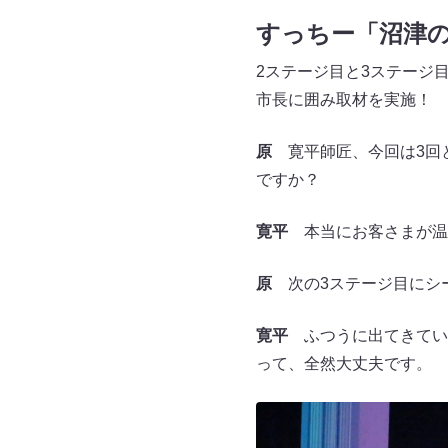
すっちー「沼津
2ステージ目と3ステージ
市長に囲み取材を実施！ 
原
寛平師匠、今回は3回
ですか？
寛平
本当にお客さまが温
原
次の3ステージ目にシ
寛平
ふつうに出てきてい
って、全然大丈夫です。