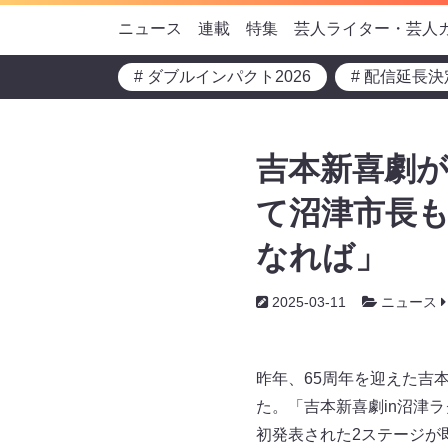
ニュース
連載
特集
芸人ライター・芸人
# ダブルインパクト2026
# 配信延長決
吉本新喜劇が
て沼津市長
なれば」
2025-03-11
ニュース
昨年、65周年を迎えた吉
た。「吉本新喜劇in沼津
初発表された2ステージが