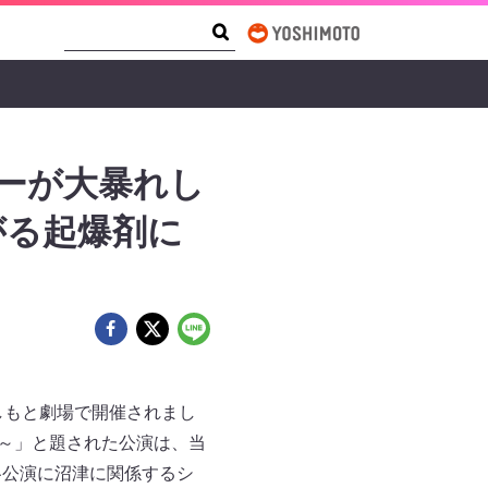
Search Form
Search
ちーが大暴れし
がる起爆剤に
しもと劇場で開催されまし
！～」と題された公演は、当
各公演に沼津に関係するシ