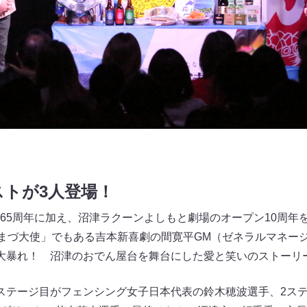
トが3人登場！
65周年に加え、沼津ラクーンよしもと劇場のオープン10周年
ぬまづ大使」でもある吉本新喜劇の間寛平GM（ゼネラルマネー
大暴れ！ 沼津のおでん屋台を舞台にした愛と笑いのストーリ
ステージ目がフェンシング女子日本代表の鈴木穂波選手、2ス