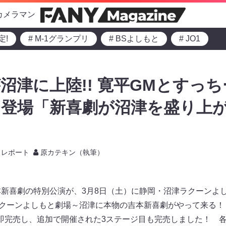
カメラマン
定!
# M-1グランプリ
# BSよしもと
# JO1
沼津に上陸!! 寛平GMとすっ
も登場「新喜劇が沼津を盛り上
レポート
原カテキン（執筆）
本新喜劇の特別公演が、3月8日（土）に静岡・沼津ラクーンよ
ラクーンよしもと劇場～沼津に本物の吉本新喜劇がやって来る
即完売し、追加で開催された3ステージ目も完売しました！ 