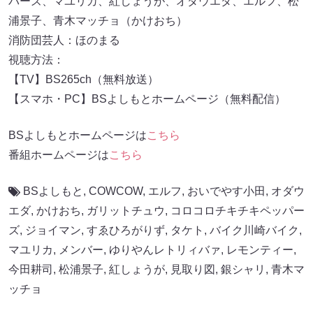
パーズ、マユリカ、紅しょうが、オダウエダ、エルフ、松
浦景子、青木マッチョ（かけおち）
消防団芸人：ほのまる
視聴方法：
【TV】BS265ch（無料放送）
【スマホ・PC】BSよしもとホームページ（無料配信）
BSよしもとホームページは
こちら
番組ホームページは
こちら
BSよしもと
,
COWCOW
,
エルフ
,
おいでやす小田
,
オダウ
エダ
,
かけおち
,
ガリットチュウ
,
コロコロチキチキペッパー
ズ
,
ジョイマン
,
すゑひろがりず
,
タケト
,
バイク川崎バイク
,
マユリカ
,
メンバー
,
ゆりやんレトリィバァ
,
レモンティー
,
今田耕司
,
松浦景子
,
紅しょうが
,
見取り図
,
銀シャリ
,
青木マ
ッチョ