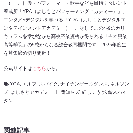
ー）」、俳優・パフォーマー・歌手などを目指すタレント
養成所「YPA（よしもとパフォーミングアカデミー）」、
エンタメ×デジタルを学べる「YDA（よしもとデジタルエ
ンタテインメントアカデミー）」、そしてこの4校のカリ
キュラムを学びながら高校卒業資格が得られる「吉本興業
高等学院」の5校からなる総合教育機関です。2025年度生
を募集締め切り間近！
公式サイトは
こちら
から。
YCA
,
エルフ
,
スパイク
,
ナイチンゲールダンス
,
ネルソン
ズ
,
よしもとアカデミー
,
世間知らズ
,
紅しょうが
,
鈴木バイ
ダン
関連記事