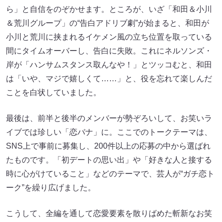
ら」と自信をのぞかせます。ところが、いざ「和田＆小川
＆荒川グループ」の“告白アドリブ劇”が始まると、和田が
小川と荒川に挟まれるイケメン風の立ち位置を取っている
間にタイムオーバーし、告白に失敗。これにネルソンズ・
岸が「ハンサムスタンス取んなや！」とツッコむと、和田
は「いや、マジで嬉しくて……」と、役を忘れて楽しんだ
ことを白状していました。
最後は、前半と後半のメンバーが勢ぞろいして、お笑いラ
イブでは珍しい「恋バナ」に。ここでのトークテーマは、
SNS上で事前に募集し、200件以上の応募の中から選ばれ
たものです。「初デートの思い出」や「好きな人と接する
時に心がけていること」などのテーマで、芸人が“ガチ恋ト
ーク”を繰り広げました。
こうして、全編を通して恋愛要素を散りばめた斬新なお笑