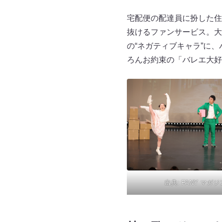
宅配便の配達員に扮した住
抜けるファンサービス。大
の“ネガティブキャラ”に
ろんお約束の「バレエ大好
出典:
FANY マガジ