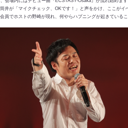
、会場内にはデビュー曲『ECSTASY-Osaka』が流れ始め
筒井が「マイクチェック、OKです！」と声をかけ、ここがイ
会員でホストの野崎が現れ、何やらハプニングが起きているこ