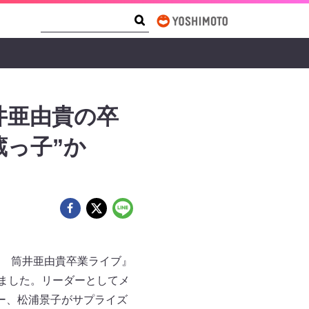
Search Form
Search
井亜由貴の卒
蔵っ子”か
 筒井亜由貴卒業ライブ』
れました。リーダーとしてメ
ー、松浦景子がサプライズ