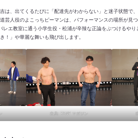
吉は、出てくるたびに「配達先がわからない」と迷子状態で、
道芸人役のよこっちピーマンは、パフォーマンスの場所が見つ
、バレエ教室に通う小学生役・松浦が辛辣な正論をぶつけるやり
き！」や華麗な舞いも飛び出します。
ン
出典:
FANY マガジン