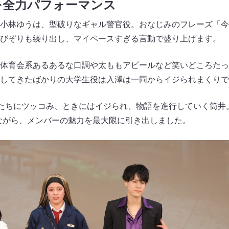
を全力パフォーマンス
小林ゆうは、型破りなギャル警官役。おなじみのフレーズ「今
びぞりも繰り出し、マイペースすぎる言動で盛り上げます。
体育会系あるあるな口調や太ももアピールなど笑いどころたっ
してきたばかりの大学生役は入澤は一同からイジられまくりで
”たちにツッコみ、ときにはイジられ、物語を進行していく筒井
ながら、メンバーの魅力を最大限に引き出しました。