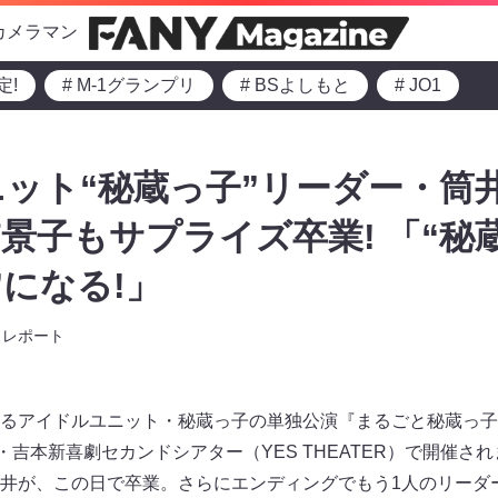
カメラマン
定!
# M-1グランプリ
# BSよしもと
# JO1
ット“秘蔵っ子”リーダー・筒
景子もサプライズ卒業! 「“秘
”になる!」
レポート
るアイドルユニット・秘蔵っ子の単独公演『まるごと秘蔵っ子
・吉本新喜劇セカンドシアター（YES THEATER）で開催さ
井が、この日で卒業。さらにエンディングでもう1人のリーダ