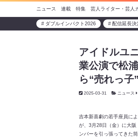
ニュース
連載
特集
芸人ライター・芸人
# ダブルインパクト2026
# 配信延長決
アイドルユニ
業公演で松浦
ら“売れっ子
2025-03-31
ニュース
吉本新喜劇の若手座員によ
が、3月28日（金）に大阪
ンバーを引っ張ってきた筒