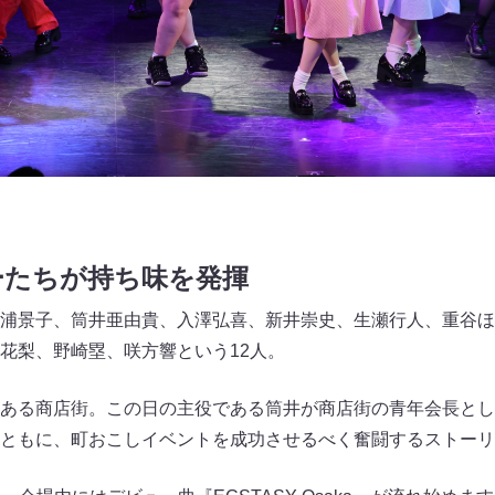
ーたちが持ち味を発揮
浦景子、筒井亜由貴、入澤弘喜、新井崇史、生瀬行人、重谷ほ
花梨、野崎塁、咲方響という12人。
ある商店街。この日の主役である筒井が商店街の青年会長とし
ともに、町おこしイベントを成功させるべく奮闘するストーリ