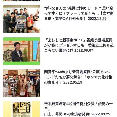
“第2のさんま”発掘は諦めモード!? 思い余
って本人にオファーしてみたら…【吉本新
喜劇・寛平GM月例会見】
2022.12.29
『よしもと新喜劇NEXT』番組初登場座員
が小籔にプレゼンするも…番組史上何も起
こらない展開に!?
2022.09.07
間寛平“33年ぶり新喜劇座長”公演でレジ
ェンドたちが夢の舞台! 「ホンマに化け物
の集まり」
2022.05.19
吉本興業創業110周年特別公演「伝説の一
日」
口上、幕間SPの出演者発表!
2022.03.25