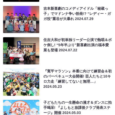
吉本新喜劇のコメディアイドル「秘蔵っ
子」でマドンナ争い勃発!? “レディー・ガ
ガ役”重谷が大暴れ
2024.07.29
住吉大和が初単独リーダー公演で熱唱＆ボ
ケ倒し! “5年半ぶり”新喜劇出演の福本愛
菜も登場
2024.07.22
『寛平マラソン』本番に向けて練習会＆初
のバーベキュー大会開催! 芸人たちと10キ
ロ力走「練習してないと無理…」
2024.05.23
子どもたちの一生懸命の漫才＆ダンスに拍
手喝采! 『よしもと放課後クラブ発表ステ
ージ』開催
2024.05.03