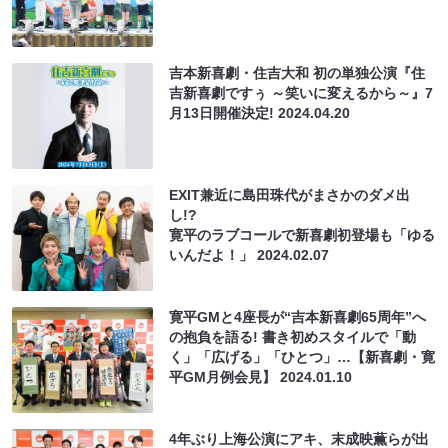
吉本新喜劇・住吉大和 初の単独公演『住
吉新喜劇ですぅ ～笑いに変えるから～』7
月13日開催決定!
2024.04.20
EXIT兼近に島田珠代がまさかのダメ出
し!?
寛平のラブコールで新喜劇初登場も「ゆる
いんだよ！」
2024.02.07
寛平GMと4座長が“吉本新喜劇65周年”へ
の抱負を語る! 書き初めスタイルで「動
く」「広げる」「ひとつ」…【新喜劇・寛
平GM月例会見】
2024.01.10
4年ぶり上海公演にアキ、末成映薫らが出