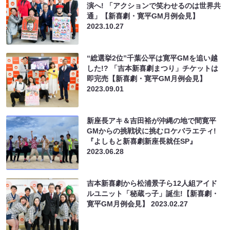
演へ! 「アクションで笑わせるのは世界共
通」【新喜劇・寛平GM月例会見】
2023.10.27
“総選挙2位”千葉公平は寛平GMを追い越
した!? 「吉本新喜劇まつり」チケットは
即完売【新喜劇・寛平GM月例会見】
2023.09.01
新座長アキ＆吉田裕が沖縄の地で間寛平
GMからの挑戦状に挑むロケバラエティ!
『よしもと新喜劇新座長就任SP』
2023.06.28
吉本新喜劇から松浦景子ら12人組アイド
ルユニット「秘蔵っ子」誕生!【新喜劇・
寛平GM月例会見】
2023.02.27