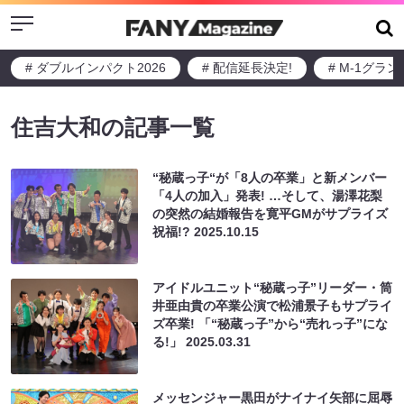
Menu
# ダブルインパクト2026
# 配信延長決定!
# M-1グラ
住吉大和の記事一覧
“秘蔵っ子“が「8人の卒業」と新メンバー
「4人の加入」発表! …そして、湯澤花梨
の突然の結婚報告を寛平GMがサプライズ
祝福!?
2025.10.15
アイドルユニット“秘蔵っ子”リーダー・筒
井亜由貴の卒業公演で松浦景子もサプライ
ズ卒業! 「“秘蔵っ子”から“売れっ子”にな
る!」
2025.03.31
メッセンジャー黒田がナイナイ矢部に屈辱