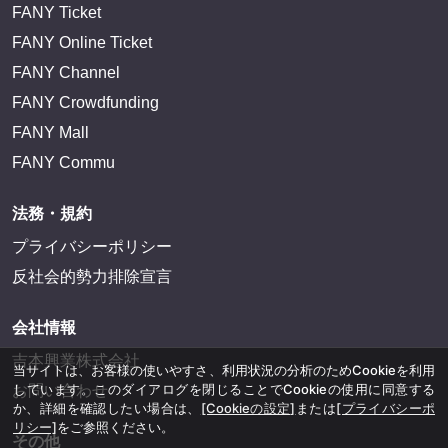
FANY Ticket
FANY Online Ticket
FANY Channel
FANY Crowdfunding
FANY Mall
FANY Commu
法務・規約
プライバシーポリシー
反社会的勢力排除宣言
会社情報
吉本興業株式会社
当サイトは、お客様の使いやすさ、利用状況の分析のためCookieを利用
しています。このダイアログを閉じることでCookieの使用に同意する
お問い合わせ
か、詳細を確認したい場合は、
[Cookieの設定]
または
[プライバシーポ
リシー]
をご参照ください。
その他