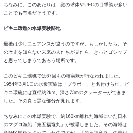
ちなみに、このあたりは、謎の球体やUFOの目撃談が多い
ことでも有名だそうです。
ビキニ環礁の水爆実験跡地
最後は少しニュアンスが違うのですが、もしかしたら、そ
の歴史を知らない未来の人たちが見たら、きっとゴシップ
と思ってしまうであろう場所です。
このビキニ環礁では67回もの核実験が行なわれました。
1954年3月1日の水爆実験は「ブラボー」と名付けられ、ビ
キニ環礁には直径約2km、深さ73mのクレーターができま
した。その真っ黒な部分が見れます。
ちなみにこの水爆実験で、約160km離れた海域にいた日本
のマグロ漁船「第五福竜丸」が被曝しました。その海域は
危険区域外とされていたのですが、「第五福竜丸」の乗組