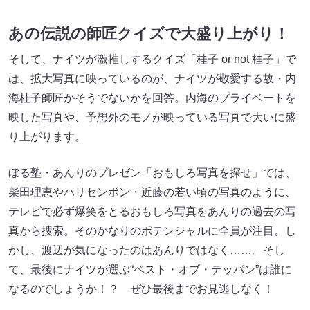
あの伝説の師匠クイズで大盛り上がり
！
そして、ナイツが激推しするクイズ「桂子 or not 桂子」で
は、拡大写真に映っているのが、ナイツが敬愛する故・内
海桂子師匠かそうでないかを回答。内海のプライベートを
映した写真や、予想外のモノが映っている写真で大いに盛
り上がります。
ぼる塾・あんりのプレゼン「おもしろ写真を探せ」では、
柴田理恵やハリセンボン・近藤の若い頃の写真のように、
テレビで必ず爆笑をとるおもしろ写真をあんりの過去の写
真から捜索。そのかなりのポテンシャルに全員が注目。し
かし、渡辺が気になったのはあんりではなく……。そし
て、最後にナイツが選ぶ“ベスト・オブ・テッパン”は誰に
なるのでしょうか！？ ぜひ最後までお見逃しなく！