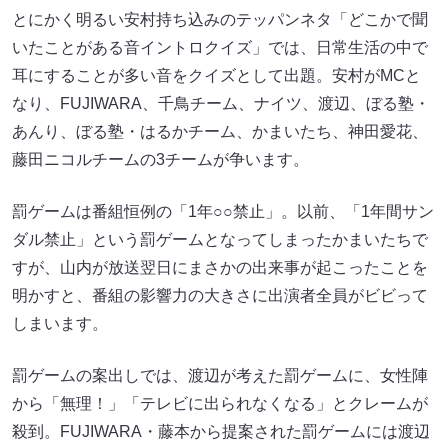
とにかく明るい安村持ち込みのテッパンネタ「どこかで聞
いたことがある音イントロクイズ」では、日常生活の中で
耳にすることが多い音をクイズとして出題。安村がMCと
なり、FUJIWARA、千鳥チーム、ナイツ、渡辺、ぼる塾・
あんり、ぼる塾・はるかチーム、かまいたち、神田愛花、
藤田ニコルチームの3チームが争います。
罰ゲームは番組恒例の「1年○○禁止」。以前、「1年間サン
ダル禁止」という罰ゲームとなってしまったかまいたちで
すが、山内が放送翌日にまさかの出来事が起こったことを
明かすと、番組の影響力の大きさに出演者全員がビビって
しまいます。
罰ゲームの案出しでは、渡辺が考えた罰ゲームに、女性陣
から「無理！」「テレビに出られなくなる」とクレームが
殺到。FUJIWARA・藤本から提案された罰ゲームには渡辺