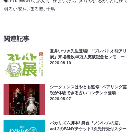
FUJIWARA
,
あんり
,
かまいたち
,
きりやはるか
,
とにかく
明るい安村
,
ぼる塾
,
千鳥
関連記事
夏井いつき先生登場! 「プレバト才能アリ
展」来場者数40万人突破記念セレモニー
2026.08.10
シークエンスはやとも監修! ペアリング霊
視が体験できる占いコンテンツ登場
2026.08.07
バカリズム脚本! 舞台『ノンレムの窓』
vol.2のFANYチケット1次先行受付スター