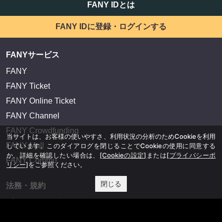
FANY IDとは
FANY IDに登録・ログインする
FANYサービス
FANY
FANY Ticket
FANY Online Ticket
FANY Channel
FANY Crowdfunding
当サイトは、お客様の使いやすさ、利用状況の分析のためCookieを利用
FANY Mall
しています。このダイアログを閉じることでCookieの使用に同意する
か、詳細を確認したい場合は、
[Cookieの設定]
または
[プライバシーポ
FANY Commu
リシー]
をご参照ください。
閉じる
法務・規約
プライバシーポリシー
反社会的勢力排除宣言