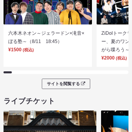
六本木ネオン～ジェラードン×滝音×
ZiDolトーク
ぼる塾～（8/11 18:45）
ー、夏のワン
¥1500
がら喋ろう～（8
(税込)
¥2000
(税込)
サイトを閲覧する
ライブチケット