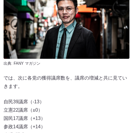
出典:
FANY マガジン
では、次に各党の獲得議席数を、議席の増減と共に見てい
きます。
自民39議席（-13）
立憲22議席（±0）
国民17議席（+13）
参政14議席（+14）