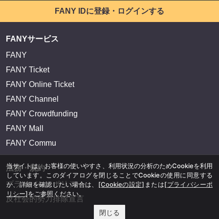
FANY IDに登録・ログインする
FANYサービス
FANY
FANY Ticket
FANY Online Ticket
FANY Channel
FANY Crowdfunding
FANY Mall
FANY Commu
当サイトは、お客様の使いやすさ、利用状況の分析のためCookieを利用
法務・規約
しています。このダイアログを閉じることでCookieの使用に同意する
プライバシーポリシー
か、詳細を確認したい場合は、
[Cookieの設定]
または
[プライバシーポ
リシー]
をご参照ください。
反社会的勢力排除宣言
閉じる