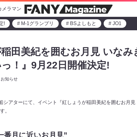
カメラマン
定!
# M-1グランプリ
# BSよしもと
# JO1
稲田美紀を囲むお月見 いなみ
っ！』9月22日開催決定!
お知らせ
行船シアターにて、イベント『紅しょうが稲田美紀を囲むお月見
す。
一番月に近いお月見”