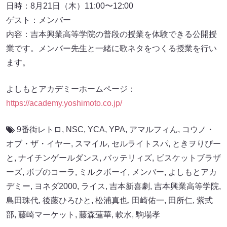
日時：8月21日（木）11:00〜12:00
ゲスト：メンバー
内容：吉本興業高等学院の普段の授業を体験できる公開授
業です。メンバー先生と一緒に歌ネタをつくる授業を行い
ます。
よしもとアカデミーホームページ：
https://academy.yoshimoto.co.jp/
9番街レトロ
,
NSC
,
YCA
,
YPA
,
アマルフィん
,
コウノ・
オブ・ザ・イヤー
,
スマイル
,
セルライトスパ
,
ときヲりぴー
と
,
ナイチンゲールダンス
,
バッテリィズ
,
ビスケットブラザ
ーズ
,
ボブのコーラ
,
ミルクボーイ
,
メンバー
,
よしもとアカ
デミー
,
ヨネダ2000
,
ライス
,
吉本新喜劇
,
吉本興業高等学院
,
島田珠代
,
後藤ひろひと
,
松浦真也
,
田崎佑一
,
田所仁
,
紫式
部
,
藤崎マーケット
,
藤森蓮華
,
軟水
,
駒場孝