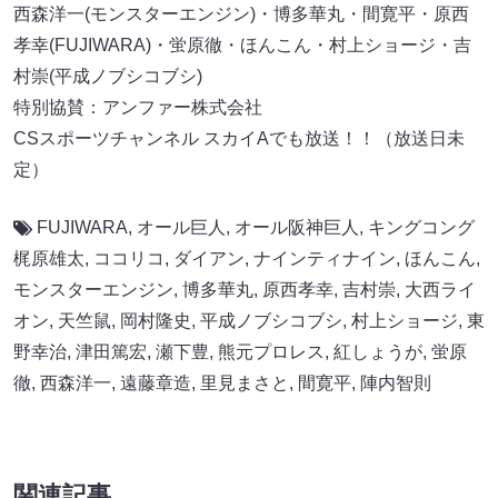
西森洋一(モンスターエンジン)・博多華丸・間寛平・原西
孝幸(FUJIWARA)・蛍原徹・ほんこん・村上ショージ・吉
村崇(平成ノブシコブシ)
特別協賛：アンファー株式会社
CSスポーツチャンネル スカイAでも放送！！（放送日未
定）
FUJIWARA
,
オール巨人
,
オール阪神巨⼈
,
キングコング
梶原雄太
,
ココリコ
,
ダイアン
,
ナインティナイン
,
ほんこん
,
モンスターエンジン
,
博多華丸
,
原西孝幸
,
吉村崇
,
大西ライ
オン
,
天竺鼠
,
岡村隆史
,
平成ノブシコブシ
,
村上ショージ
,
東
野幸治
,
津田篤宏
,
瀬下豊
,
熊元プロレス
,
紅しょうが
,
蛍原
徹
,
西森洋一
,
遠藤章造
,
里見まさと
,
間寛平
,
陣内智則
関連記事