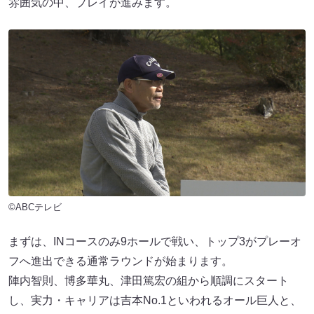
雰囲気の中、プレイが進みます。
©ABCテレビ
まずは、INコースのみ9ホールで戦い、トップ3がプレーオ
フへ進出できる通常ラウンドが始まります。
陣内智則、博多華丸、津田篤宏の組から順調にスタート
し、実力・キャリアは吉本No.1といわれるオール巨人と、