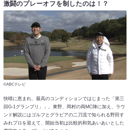
激闘のプレーオフを制したのは！？
©ABCテレビ
快晴に恵まれ、最高のコンディションではじまった「第三
回G-1グランプリ」」。東野、岡村の両MC陣に加え、ラウ
ンド解説にはゴルフとグラビアの二刀流で知られる野田す
みれプロを迎えて、開始当初は比較的和気あいあいとした