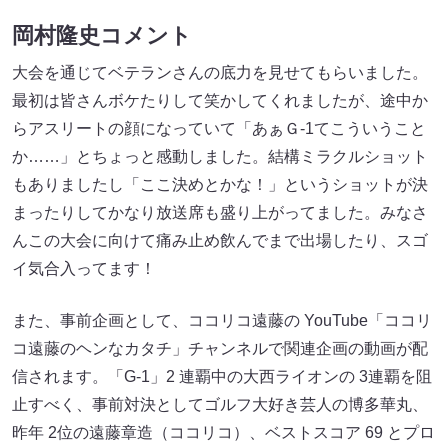
岡村隆史コメント
大会を通じてベテランさんの底力を見せてもらいました。
最初は皆さんボケたりして笑かしてくれましたが、途中か
らアスリートの顔になっていて「あぁＧ-1てこういうこと
か……」とちょっと感動しました。結構ミラクルショット
もありましたし「ここ決めとかな！」というショットが決
まったりしてかなり放送席も盛り上がってました。みなさ
んこの大会に向けて痛み止め飲んでまで出場したり、スゴ
イ気合入ってます！
また、事前企画として、ココリコ遠藤の YouTube「ココリ
コ遠藤のヘンなカタチ」チャンネルで関連企画の動画が配
信されます。「G-1」2 連覇中の大西ライオンの 3連覇を阻
止すべく、事前対決としてゴルフ大好き芸人の博多華丸、
昨年 2位の遠藤章造（ココリコ）、ベストスコア 69 とプロ