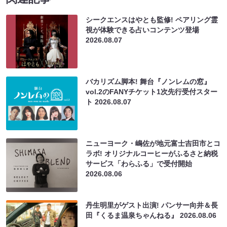
シークエンスはやとも監修! ペアリング霊
視が体験できる占いコンテンツ登場
2026.08.07
バカリズム脚本! 舞台『ノンレムの窓』
vol.2のFANYチケット1次先行受付スター
ト
2026.08.07
ニューヨーク・嶋佐が地元富士吉田市とコ
ラボ! オリジナルコーヒーがふるさと納税
サービス「わらふる」で受付開始
2026.08.06
丹生明里がゲスト出演! パンサー向井＆長
田『くるま温泉ちゃんねる』
2026.08.06