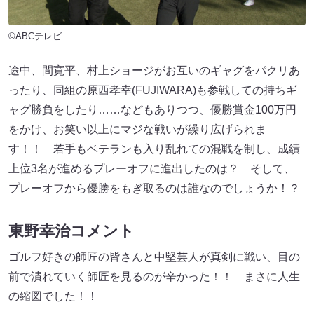
©ABCテレビ
途中、間寛平、村上ショージがお互いのギャグをパクリあ
ったり、同組の原西孝幸(FUJIWARA)も参戦しての持ちギ
ャグ勝負をしたり……などもありつつ、優勝賞金100万円
をかけ、お笑い以上にマジな戦いが繰り広げられま
す！！ 若手もベテランも入り乱れての混戦を制し、成績
上位3名が進めるプレーオフに進出したのは？ そして、
プレーオフから優勝をもぎ取るのは誰なのでしょうか！？
東野幸治コメント
ゴルフ好きの師匠の皆さんと中堅芸人が真剣に戦い、目の
前で潰れていく師匠を見るのが辛かった！！ まさに人生
の縮図でした！！