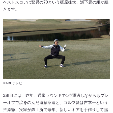
ベストスコアは驚異の70という梶原雄太、瀬下豊の組が続
きます。
©ABCテレビ
3組目には、昨年、通常ラウンドで1位通過しながらもプレ
ーオフで涙をのんだ遠藤章造と、ゴルフ愛は吉本一という
蛍原徹、実家が鉄工所で毎年、新しいギアを手作りして臨