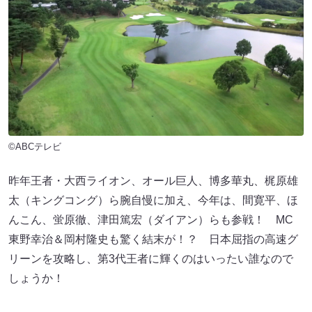
©ABCテレビ
昨年王者・大西ライオン、オール巨人、博多華丸、梶原雄
太（キングコング）ら腕自慢に加え、今年は、間寛平、ほ
んこん、蛍原徹、津田篤宏（ダイアン）らも参戦！ MC
東野幸治＆岡村隆史も驚く結末が！？ 日本屈指の高速グ
リーンを攻略し、第3代王者に輝くのはいったい誰なので
しょうか！