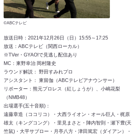
©ABCテレビ
放送日時：2021年12月26日（日）15:55～17:25
放送：ABCテレビ（関西ローカル）
※TVer・GYAO!で見逃し配信あり
MC：東野幸治 岡村隆史
ラウンド解説： 野田すみれプロ
アシスタント： 東留伽（ABCテレビアナウンサー）
リポーター：熊元プロレス（紅しょうが）、小嶋花梨
（NMB48）
出場選手(五十音順)：
遠藤章造（ココリコ）・大西ライオン・オール巨人・梶原
雄太（キングコング）・里見まさと・陣内智則・瀬下豊(天
竺鼠)・大平サブロー・月亭八方・津田篤宏（ダイアン）・