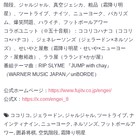
階段、ジャルジャル、真空ジェシカ、粗品（霜降り明
星）、ツートライブ、ナイツ、ニューヨーク、バカリズ
ム、爆笑問題、ハライチ、フットボールアワー
コラボユニット（※五十音順）：ココリコハナコ（ココリ
コ×ハナコ）、ジェネレーソンズ（ジェラードン×ネルソン
ズ）、せいやと屋敷（霜降り明星・せいや×ニューヨー
ク・屋敷裕政）、ララ屋（ラランド×かが屋）
番組テーマ曲：RIP SLYME 『JUMP with chay』
（WARNER MUSIC JAPAN／unBORDE）
公式ホームページ：
https://www.fujitv.co.jp/engei/
公式X：
https://x.com/engei_8
ココリコ
,
ジェラードン
,
ジャルジャル
,
ツートライブ
,
ナ
インティナイン
,
ニューヨーク
,
ネルソンズ
,
フットボールア
ワー
,
囲碁将棋
,
空気階段
,
霜降り明星