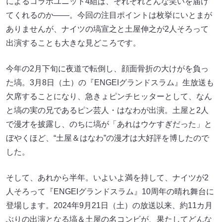
によるコラボユニット4組は、それぞれどんな笑いを届け
てくれるのか――。今回の注目ポイントは枚挙にいとまが
ありませんが、ナイツの塙宣之と土屋伸之が2人そろって
出演することも大きな見どころです。
今年の2月下旬に夜道で転倒し、顔面骨折の大けがを負っ
た塙。3月8日（土）の『ENGEIグランドスラム』生放送も
欠席することになり、急きょピンチヒッターとして、なん
と塙の実の兄であるピン芸人・はなわが出演。土屋と2人
で漫才を披露し、のちに塙が「あれはウケすぎだった」と
ぼやくほど、“土屋＆はなわ”の漫才は大好評を博したので
した。
そして、あれから半年。いよいよ満を持して、ナイツが2
人そろって『ENGEIグランドスラム』10周年の晴れ舞台に
登場します。2024年9月21日（土）の放送以来、約11カ月
ぶりの出演となる塙＆土屋の名コンビが、果たしてどんな