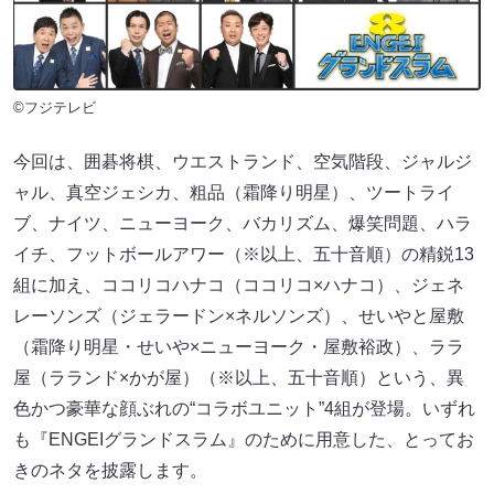
©フジテレビ
今回は、囲碁将棋、ウエストランド、空気階段、ジャルジ
ャル、真空ジェシカ、粗品（霜降り明星）、ツートライ
ブ、ナイツ、ニューヨーク、バカリズム、爆笑問題、ハラ
イチ、フットボールアワー（※以上、五十音順）の精鋭13
組に加え、ココリコハナコ（ココリコ×ハナコ）、ジェネ
レーソンズ（ジェラードン×ネルソンズ）、せいやと屋敷
（霜降り明星・せいや×ニューヨーク・屋敷裕政）、ララ
屋（ラランド×かが屋）（※以上、五十音順）という、異
色かつ豪華な顔ぶれの“コラボユニット”4組が登場。いずれ
も『ENGEIグランドスラム』のために用意した、とってお
きのネタを披露します。