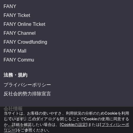
FANY
FANY Ticket
FANY Online Ticket
FANY Channel
FANY Crowdfunding
FANY Mall
FANY Commu
法務・規約
プライバシーポリシー
反社会的勢力排除宣言
会社情報
当サイトは、お客様の使いやすさ、利用状況の分析のためCookieを利用
吉本興業株式会社
しています。このダイアログを閉じることでCookieの使用に同意する
か、詳細を確認したい場合は、
[Cookieの設定]
または
[プライバシーポ
お問い合わせ
リシー]
をご参照ください。