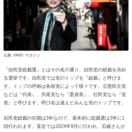
出典:
FANY マガジン
『自民党総裁選』とはその名の通り、自民党の総裁を決め
る選挙です。自民党では党のトップを『総裁』と呼びま
す。トップの呼称は各政党によって様々です。立憲民主党
などは『代表』、共産党なら『委員長』、社民党なら『党
首』と呼びます。呼び名は違えどみんな党のトップです。
自民党総裁の任期は3年なので、基本的に総裁選は3年に1
回行われます。直近では2024年9月に行われ、石破さんが