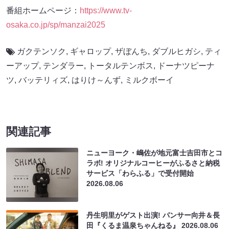
番組ホームページ：
https://www.tv-
osaka.co.jp/sp/manzai2025
ガクテンソク
,
ギャロップ
,
ザぼんち
,
ダブルヒガシ
,
ティ
ーアップ
,
テンダラー
,
トータルテンボス
,
ドーナツピーナ
ツ
,
バッテリィズ
,
はりけ～んず
,
ミルクボーイ
関連記事
ニューヨーク・嶋佐が地元富士吉田市とコ
ラボ! オリジナルコーヒーがふるさと納税
サービス「わらふる」で受付開始
2026.08.06
丹生明里がゲスト出演! パンサー向井＆長
田『くるま温泉ちゃんねる』
2026.08.06