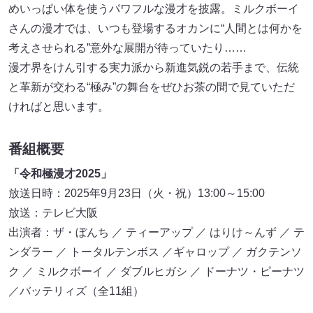
めいっぱい体を使うパワフルな漫才を披露。ミルクボーイ
さんの漫才では、いつも登場するオカンに“人間とは何かを
考えさせられる”意外な展開が待っていたり……
漫才界をけん引する実力派から新進気鋭の若手まで、伝統
と革新が交わる“極み”の舞台をぜひお茶の間で見ていただ
ければと思います。
番組概要
「令和極漫才2025」
放送日時：2025年9月23日（火・祝）13:00～15:00
放送：テレビ大阪
出演者：ザ・ぼんち ／ ティーアップ ／ はりけ～んず ／ テ
ンダラー ／ トータルテンボス ／ギャロップ ／ ガクテンソ
ク ／ ミルクボーイ ／ ダブルヒガシ ／ ドーナツ・ピーナツ
／バッテリィズ（全11組）