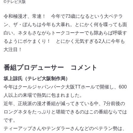
©テレビ大阪
令和極漫才、常連！ 今年で73歳になるという大ベテラ
ン、ザ・ぼんちは今年も大暴れ。とにかく何を喋っても面
白い。ネタもさながらトークコーナーでも隙あらば呼吸す
るようにボケまくり！ とにかく元気すぎる2人に今年も
大注目！
番組プロデューサー コメント
坂上諒氏（テレビ大阪制作局）
今年はクールジャパンパーク大阪TTホールで開催し、600
人以上の来場で熱気に包まれました。
近年、正統派の漫才番組が減ってきている中、7分前後の
ロングネタをたっぷりと堪能できるのはこの番組ならでは
です。
ティーアップさんやテンダラーさんなどのベテラン勢は、