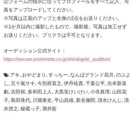
②フォームの指示に従ってプロフィールをすべて記入、写
真をアップロードしてください。
※写真は正面のアップと全身の2点をお送りください。
※1か月以内に撮影したもので、撮影後、写真は加工せず
お送りください。プリクラは不可となります。
オーディション公式サイト：
https://secure.yoshimoto.co.jp/shinkigeki_audition/
アキ
,
おやどまり
,
すっちー
,
なんばグランド花月
,
のぶよ
し
,
五十嵐サキ
,
今別府直之
,
伊丹祐貴
,
千葉公平
,
吉本新喜
劇
,
吉田裕
,
多和田上人
,
大黒笑けいけい
,
小寺真理
,
山田花
子
,
島田珠代
,
川畑泰史
,
平山昌雄
,
新名徹郎
,
清水けんじ
,
清
水啓之
,
秘蔵っ子
,
酒井藍