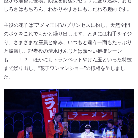
位から順番に登場。順位を前後のセリフに盛り込み、おも
しろさはもちろん、わかりやすさにもこだわる趣向です。
主役の花子は“アメマ王国”のプリンセスに扮し、天然全開
のボケをこれでもかと繰り出します。ときには相手をイジ
り、さまざまな座員と絡み、いつもと違う一面もたっぷり
と披露し、記者役の清水けんじとは熱〜い抱擁シーン
も……！？ ほかにもトランペットやけん玉といった特技
まで繰り出し、“花子ワンマンショー”の様相を呈しまし
た。