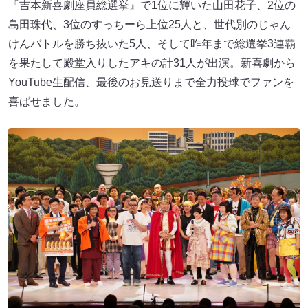
『吉本新喜劇座員総選挙』で1位に輝いた山田花子、2位の
島田珠代、3位のすっちーら上位25人と、世代別のじゃん
けんバトルを勝ち抜いた5人、そして昨年まで総選挙3連覇
を果たして殿堂入りしたアキの計31人が出演。新喜劇から
YouTube生配信、最後のお見送りまで全力投球でファンを
喜ばせました。