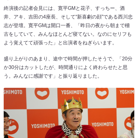
終演後の記者会見には、寛平GMと花子、すっちー、酒
井、アキ、吉田の4座長、そして“新喜劇の顔”である西川忠
志が登壇。寛平GMは開口一番、「昨日の夜から朝まで稽
古をしていて、みんなほとんど寝てない。なのにセリフも
よう覚えてて頑張った」と出演者をねぎらいます。
盛り上がりのあまり、途中で時間が押したそうで、「20分
か30分はカットしたが、時間通りによく終わらせたと思
う。みんなに感謝です」と振り返りました。