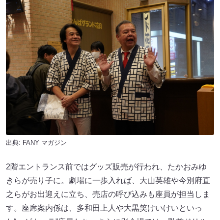
出典:
FANY マガジン
2階エントランス前ではグッズ販売が行われ、たかおみゆ
きらが売り子に。劇場に一歩入れば、大山英雄や今別府直
之らがお出迎えに立ち、売店の呼び込みも座員が担当しま
す。座席案内係は、多和田上人や大黒笑けいけいといっ