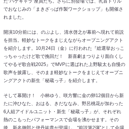
た“ハゲキャラ”座員たち。さらに別会場では、乳首ドリル
でおなじみの「まきざっぱ作製ワークショップ」も開催さ
れました。
開演10分前には、のぶよし、清水啓之が幕前へ現れて前説
を担当。軽妙なトークをまじえながらオープニングアクト
を紹介します。10月24日（金）に行われた『総選挙おっこ
っちゃったけど歌で挽回だ！ 新喜劇まつりより面白くし
てやるぞ歌合戦2025』でMVPに選ばれた上野駿太も自慢の
歌声を披露し、そのまま軽妙なトークをまじえてオープニ
ングアクトの新生「秘蔵っ子」を紹介します。
そして幕開け！ 小林ゆう、咲方響に金の卵12個目から新
たに沖ひなた、おはる、きだななみ、野呂桃花が加わった
6人組アイドルユニット・新生「秘蔵っ子」が、それぞれ
熱のこもったパフォーマンスで会場を沸かせます。その
後、新名徹郎と伊丹祐貴が登場し、“前説第2弾”として会場