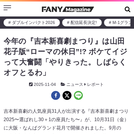
Menu
# ダブルインパクト2026
# 配信延長決定!
# M-1グラ
今年の『吉本新喜劇まつり』は山田
花子版“ローマの休日”!? ボケてイジ
って大奮闘「やりきった。しばらく
オフとるわ」
2025-11-04
ニュース
レポート
吉本新喜劇の人気座員31人が出演する『吉本新喜劇まつり
2025〜選ばれし30＋1の座員たち〜』が、10月31日（金）
に大阪・なんばグランド花月で開催されました。9月の