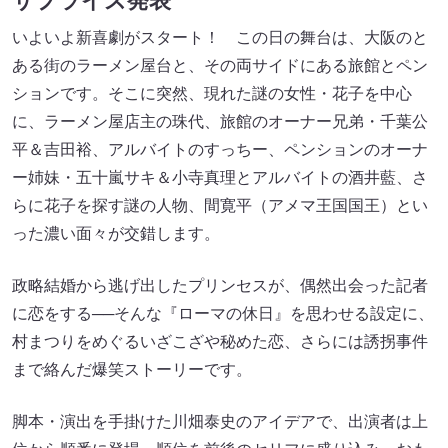
サプライズ発表
いよいよ新喜劇がスタート！ この日の舞台は、大阪のと
ある街のラーメン屋台と、その両サイドにある旅館とペン
ションです。そこに突然、現れた謎の女性・花子を中心
に、ラーメン屋店主の珠代、旅館のオーナー兄弟・千葉公
平＆吉田裕、アルバイトのすっちー、ペンションのオーナ
ー姉妹・五十嵐サキ＆小寺真理とアルバイトの酒井藍、さ
らに花子を探す謎の人物、間寛平（アメマ王国国王）とい
った濃い面々が交錯します。
政略結婚から逃げ出したプリンセスが、偶然出会った記者
に恋をする──そんな『ローマの休日』を思わせる設定に、
村まつりをめぐるいざこざや秘めた恋、さらには誘拐事件
まで絡んだ爆笑ストーリーです。
脚本・演出を手掛けた川畑泰史のアイデアで、出演者は上