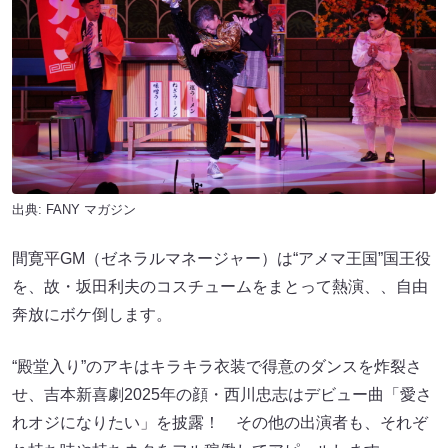
出典:
FANY マガジン
間寛平GM（ゼネラルマネージャー）は“アメマ王国”国王役
を、故・坂田利夫のコスチュームをまとって熱演、、自由
奔放にボケ倒します。
“殿堂入り”のアキはキラキラ衣装で得意のダンスを炸裂さ
せ、吉本新喜劇2025年の顔・西川忠志はデビュー曲「愛さ
れオジになりたい」を披露！ その他の出演者も、それぞ