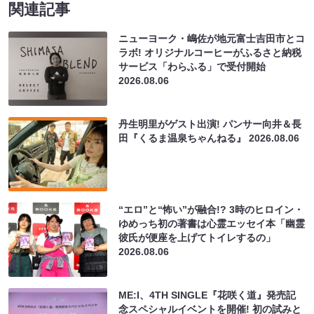
関連記事
ニューヨーク・嶋佐が地元富士吉田市とコ
ラボ! オリジナルコーヒーがふるさと納税
サービス「わらふる」で受付開始
2026.08.06
丹生明里がゲスト出演! パンサー向井＆長
田『くるま温泉ちゃんねる』
2026.08.06
“エロ”と“怖い”が融合!? 3時のヒロイン・
ゆめっち初の著書は心霊エッセイ本「幽霊
彼氏が便座を上げてトイレするの」
2026.08.06
ME:I、4TH SINGLE『花咲く道』発売記
念スペシャルイベントを開催! 初の試みと