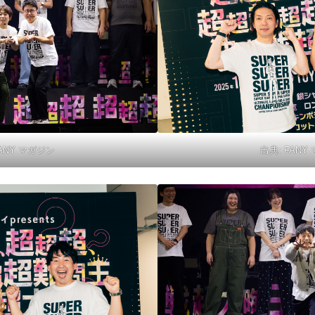
ANY マガジン
出典:
FANY