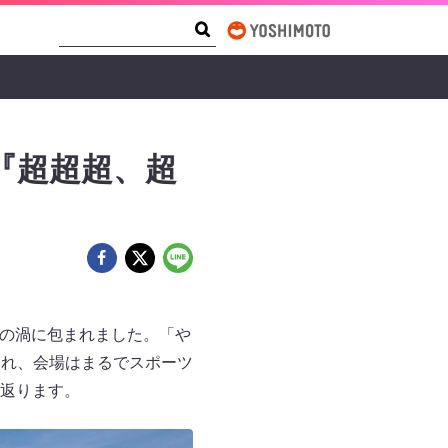
Search Form
Search
s『超超超、超
」
い熱狂の渦に包まれました。「や
催され、会場はまるでスポーツ
返ります。