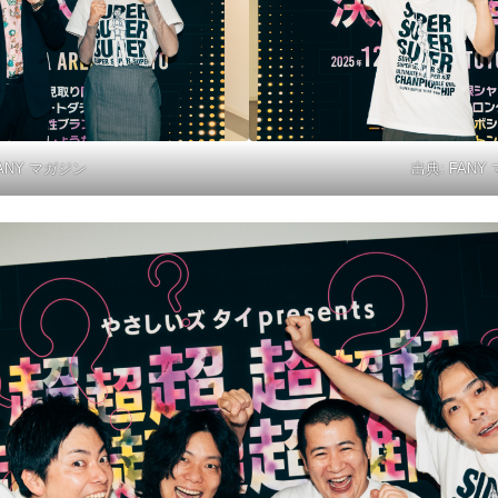
ANY マガジン
出典:
FANY