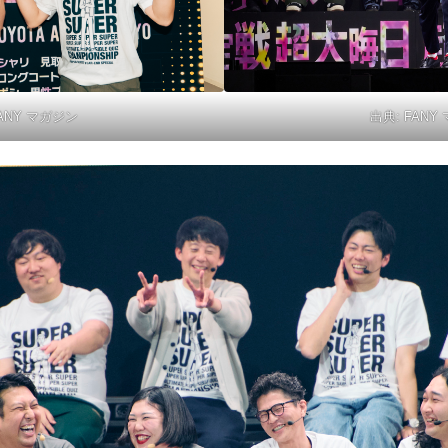
出典:
FANY
ANY マガジン