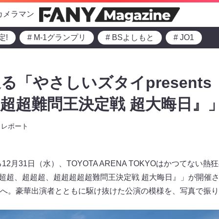
カメラマン
定!
# M-1グランプリ
# BSよしもと
# JO1
る「やさしいズタイpresent
超超難問王決定戦 超大晦日』
レポート
12月31日（水）、TOYOTA ARENA TOKYOはかつてな
s『超超超、超超超、超超超超超難問王決定戦 超大晦日』」が開
へ。豪華出演者とともに駆け抜けた公演の模様を、写真で振り