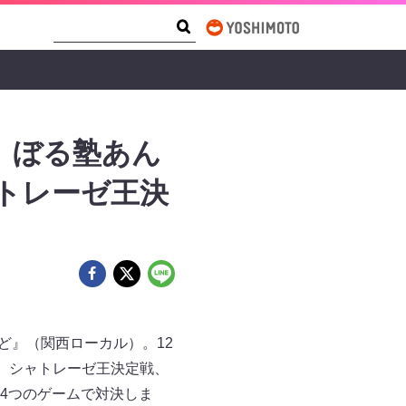
Search Form
Search
、ぼる塾あん
トレーゼ王決
ど』（関西ローカル）。12
！ シャトレーゼ王決定戦、
4つのゲームで対決しま