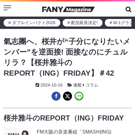
Menu
# ダブルインパクト2026
# 配信延長決定!
# M-1グラ
氣志團へ、桜井が“子分になりたいメ
ンバー”を逆面接! 面接なのにチュル
リラ？【桜井雅斗の
REPORT（ING）FRIDAY】＃42
2024-10-16
連載
コラム
桜井雅斗のREPORT（ING）FRIDAY
FM大阪の音楽番組「SMASH(ING)