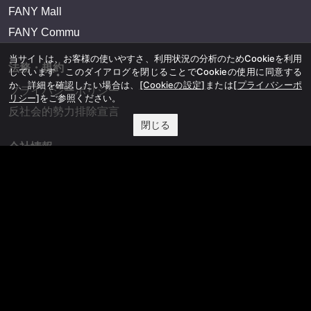
FANY Mall
FANY Commu
当サイトは、お客様の使いやすさ、利用状況の分析のためCookieを利用
法務・規約
しています。このダイアログを閉じることでCookieの使用に同意する
か、詳細を確認したい場合は、
[Cookieの設定]
または
[プライバシーポ
プライバシーポリシー
リシー]
をご参照ください。
反社会的勢力排除宣言
閉じる
会社情報
吉本興業株式会社
お問い合わせ
その他
よしもとニュースセンターアーカイブ