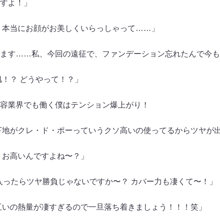
すよ！」
、本当にお顔がお美しくいらっしゃって……」
ます……私、今回の遠征で、ファンデーション忘れたんで今も
肌！？ どうやって！？」
容業界でも働く僕はテンション爆上がり！
下地がクレ・ド・ポーっていうクソ高いの使ってるからツヤが
 お高いんですよね〜？」
に入ったらツヤ勝負じゃないですか〜？ カバー力も凄くて〜！」
互いの熱量が凄すぎるので一旦落ち着きましょう！！！笑」