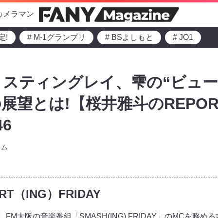
カメラマン
定!
# M-1グランプリ
# BSよしもと
# JO1
スティングレイ、雫の“ビュー
展望とは!【桜井雅斗のREPOR
46
ラム
T（ING）FRIDAY
FM大阪の音楽番組「SMASH(ING) FRIDAY」のMCを