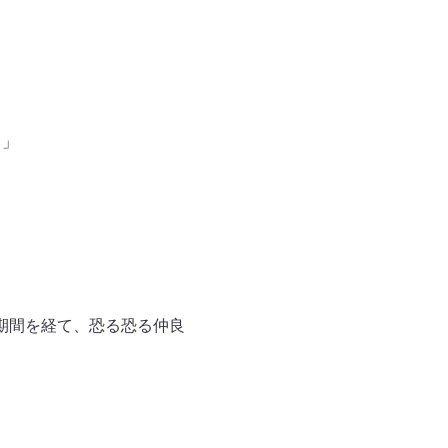
！」
期間を経て、恐る恐る仲良