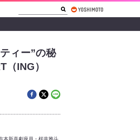
Search Form
Search
ティー”の秘
T（ING）
務める吉本新喜劇座員・桜井雅斗