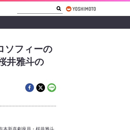
Search Form
Search
ロソフィーの
桜井雅斗の
務める吉本新喜劇座員・桜井雅斗