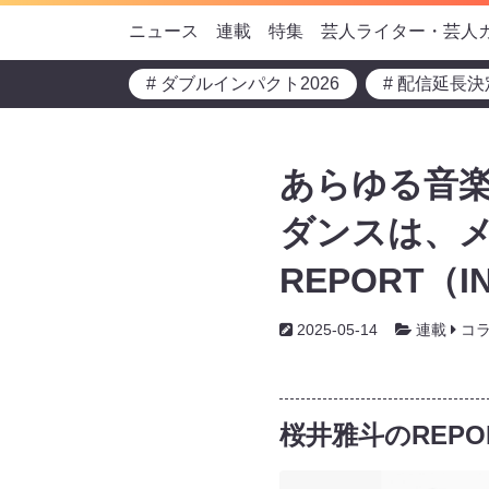
ニュース
連載
特集
芸人ライター・芸人
# ダブルインパクト2026
# 配信延長決
あらゆる音
ダンスは、メ
REPORT（I
2025-05-14
連載
コ
桜井雅斗のREPOR