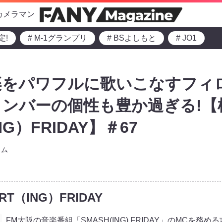
カメラマン
定!
# M-1グランプリ
# BSよしもと
# JO1
楽をパワフルに歌いこなすフィ
ンバーの個性も豊か過ぎる!【
NG）FRIDAY】＃67
ラム
T（ING）FRIDAY
FM大阪の音楽番組「SMASH(ING) FRIDAY」のMCを