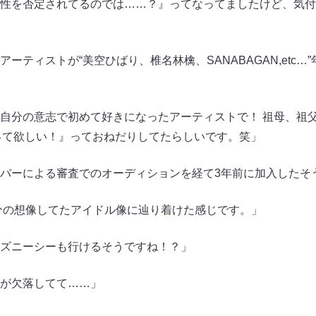
性を否定されてるのでは……？』ってなってましたけど、気付
ーティストが“美空ひばり、椎名林檎、SANABAGAN,etc…
自分の意志で初めて好きになったアーティストで！ 祖母、祖
って欲しい！』っておねだりしてたらしいです。笑」
バーによる審査でのオーディションを経て3年前に加入したそ
分の想像してたアイドル像に辿り着けた感じです。」
ズニーシーも行けるそうですね！？」
が欠落してて……」