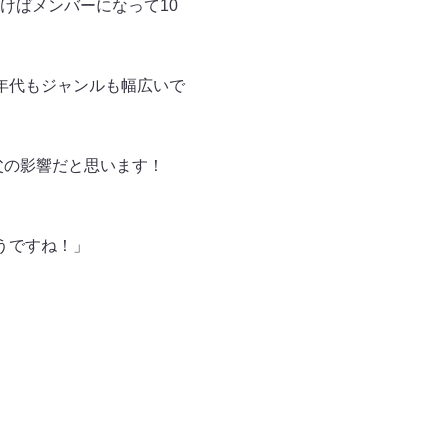
けばメンバーになって10
”年代もジャンルも幅広いで
父の影響だと思います！
うですね！」