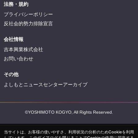
FANY IDに登録・ログインする
FANYサービス
FANY
FANY Ticket
FANY Online Ticket
FANY Channel
FANY Crowdfunding
FANY Mall
FANY Commu
法務・規約
プライバシーポリシー
反社会的勢力排除宣言
当サイトは、お客様の使いやすさ、利用状況の分析のためCookieを利用
会社情報
しています。このダイアログを閉じることでCookieの使用に同意する