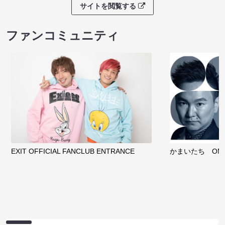
ノンタンのハッ
８月本公演（8/1～8/23）
わくピクニック
08/08 08:30 開場 09:00 開演
08/08 09:30 開
サイトを閲覧する
クラウドファンディング
サイトを閲覧する
ファンコミュニティ