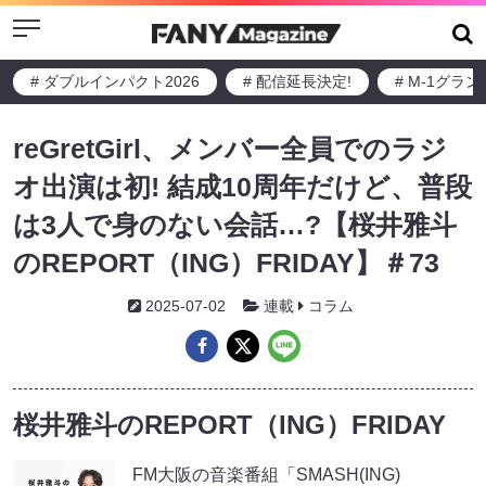
Menu
# ダブルインパクト2026
# 配信延長決定!
# M-1グラ
reGretGirl、メンバー全員でのラジ
オ出演は初! 結成10周年だけど、普段
は3人で身のない会話…?【桜井雅斗
のREPORT（ING）FRIDAY】＃73
2025-07-02
連載
コラム
桜井雅斗のREPORT（ING）FRIDAY
FM大阪の音楽番組「SMASH(ING)