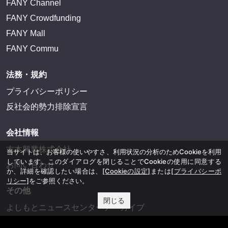
FANY Channel
FANY Crowdfunding
FANY Mall
FANY Commu
法務・規約
プライバシーポリシー
反社会的勢力排除宣言
会社情報
吉本興業株式会社
当サイトは、お客様の使いやすさ、利用状況の分析のためCookieを利用
しています。このダイアログを閉じることでCookieの使用に同意する
お問い合わせ
か、詳細を確認したい場合は、
[Cookieの設定]
または
[プライバシーポ
リシー]
をご参照ください。
その他
閉じる
よしもとニュースセンターアーカイブ