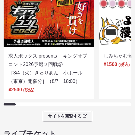
求人ボックス presents キングオブ
しみちゃむ寄席（
コント2026予選２回戦②
¥1500
(税込)
［8/4（火）きゅりあん 小ホール
（東京）開催分］（8/7 18:00）
¥2500
(税込)
サイトを閲覧する
ライブチケット