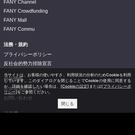
FANY Channel
FANY Crowdfunding
FANY Mall
FANY Commu
法務・規約
プライバシーポリシー
反社会的勢力排除宣言
当サイトは、お客様の使いやすさ、利用状況の分析のためCookieを利用
会社情報
しています。このダイアログを閉じることでCookieの使用に同意する
か、詳細を確認したい場合は、
[Cookieの設定]
または
[プライバシーポ
吉本興業株式会社
リシー]
をご参照ください。
お問い合わせ
閉じる
その他
よしもとニュースセンターアーカイブ