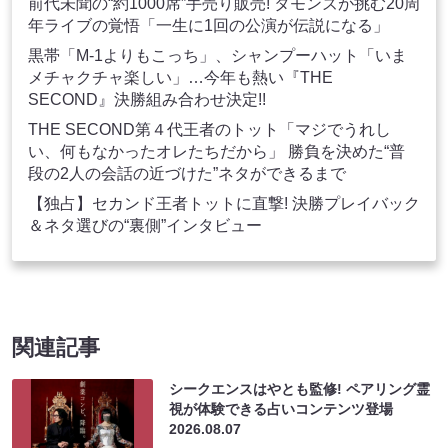
前代未聞の“約1000席”手売り販売! タモンズが挑む20周
年ライブの覚悟「一生に1回の公演が伝説になる」
黒帯「M-1よりもこっち」、シャンプーハット「いま
メチャクチャ楽しい」…今年も熱い『THE
SECOND』決勝組み合わせ決定!!
THE SECOND第４代王者のトット「マジでうれし
い、何もなかったオレたちだから」 勝負を決めた“普
段の2人の会話の近づけた”ネタができるまで
【独占】セカンド王者トットに直撃! 決勝プレイバック
＆ネタ選びの“裏側”インタビュー
関連記事
シークエンスはやとも監修! ペアリング霊
視が体験できる占いコンテンツ登場
2026.08.07