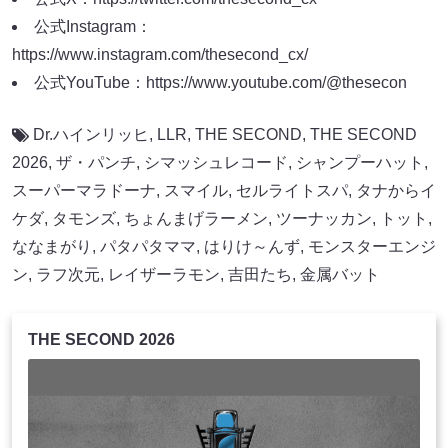
公式Instagram：
https://www.instagram.com/thesecond_cx/
公式YouTube：
https://www.youtube.com/@thesecon
Dr.ハインリッヒ
,
LLR
,
THE SECOND
,
THE SECOND
2026
,
ザ・パンチ
,
シマッシュレコード
,
シャンプーハット
,
スーパーマラドーナ
,
スマイル
,
セルライトスパ
,
タナからイ
ケダ
,
タモンズ
,
ちょんまげラーメン
,
ツーナッカン
,
トット
,
ななまがり
,
パタパタママ
,
はりけ～んず
,
モンスターエンジ
ン
,
ラフ次元
,
レイザーラモン
,
吉田たち
,
金属バット
THE SECOND 2026