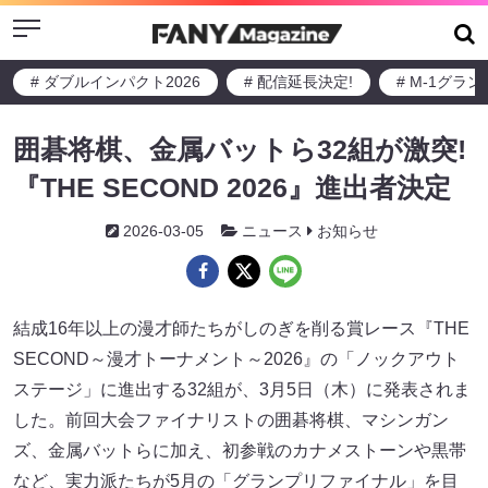
Menu
# ダブルインパクト2026
# 配信延長決定!
# M-1グラ
囲碁将棋、金属バットら32組が激突!
『THE SECOND 2026』進出者決定
2026-03-05
ニュース
お知らせ
結成16年以上の漫才師たちがしのぎを削る賞レース『THE
SECOND～漫才トーナメント～2026』の「ノックアウト
ステージ」に進出する32組が、3月5日（木）に発表されま
した。前回大会ファイナリストの囲碁将棋、マシンガン
ズ、金属バットらに加え、初参戦のカナメストーンや黒帯
など、実力派たちが5月の「グランプリファイナル」を目