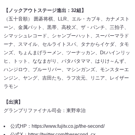
【ノックアウトステージ進出：32組】
（五十音順） 囲碁将棋、LLR、エル・カブキ、カナメスト
ーン、金属バット、黒帯、高校ズ、ザ・パンチ、三拍子、
シマッシュレコード、シャンプーハット、スーパーマラド
ーナ、スマイル、セルライトスパ、タナからイケダ、タモ
ンズ、ちょんまげラーメン、ツーナッカン、Dr.ハインリッ
ヒ、トット、ななまがり、パタパタママ、はりけ～んず、
ハンジロウ、ブルーリバー、マシンガンズ、モンスターエ
ンジン、ヤング、吉田たち、ラフ次元、リニア、レイザー
ラモン
【出演】
グランプリファイナル司会：東野幸治
公式HP：
https://www.fujitv.co.jp/the-second/
公式X：
https://twitter.com/thesecond_cx