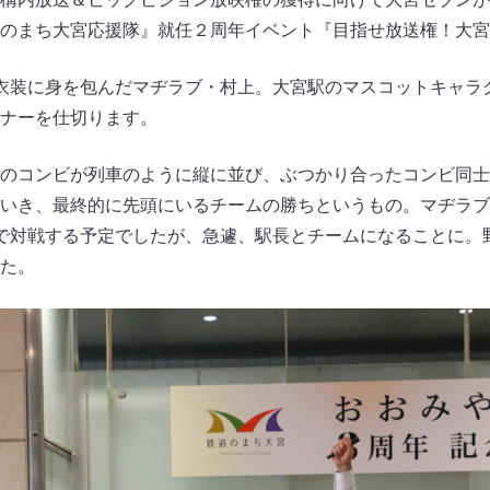
のまち大宮応援隊』就任２周年イベント『目指せ放送権！大宮
衣装に身を包んだマヂラブ・村上。大宮駅のマスコットキャラ
ナーを仕切ります。
のコンビが列車のように縦に並び、ぶつかり合ったコンビ同士
いき、最終的に先頭にいるチームの勝ちというもの。マヂラブ
で対戦する予定でしたが、急遽、駅長とチームになることに。
た。