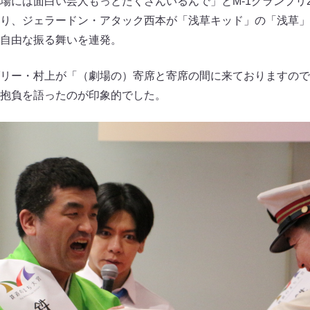
場には面白い芸人もっとたくさんいるんで」とM-1グランプリ2
り、ジェラードン・アタック西本が「浅草キッド」の「浅草」
自由な振る舞いを連発。
リー・村上が「（劇場の）寄席と寄席の間に来ておりますので
抱負を語ったのが印象的でした。