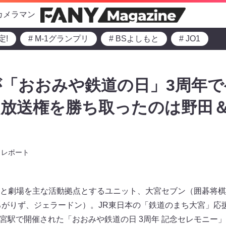
カメラマン
定!
# M-1グランプリ
# BSよしもと
# JO1
「おおみや鉄道の日」3周年で
内放送権を勝ち取ったのは野田
レポート
と劇場を主な活動拠点とするユニット、大宮セブン（囲碁将棋
ろがりず、ジェラードン）。JR東日本の「鉄道のまち大宮」応
R大宮駅で開催された「おおみや鉄道の日 3周年 記念セレモニー