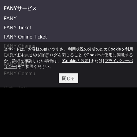
FANYサービス
FANY
FANY Ticket
FANY Online Ticket
FANY Channel
当サイトは、お客様の使いやすさ、利用状況の分析のためCookieを利用
しています。このダイアログを閉じることでCookieの使用に同意する
FANY Crowdfunding
か、詳細を確認したい場合は、
[Cookieの設定]
または
[プライバシーポ
FANY Mall
リシー]
をご参照ください。
FANY Commu
閉じる
法務・規約
プライバシーポリシー
反社会的勢力排除宣言
会社情報
吉本興業株式会社