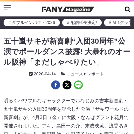
Menu
# ダブルインパクト2026
# 配信延長決定!
# M-1グラ
五十嵐サキが新喜劇“入団30周年”公
演でポールダンス披露! 大暴れのオー
ル阪神「まだしゃべりたい」
2026-04-14
ニュース
レポート
明るくパワフルなキャラクターでおなじみの吉本新喜劇・
五十嵐サキの入団30周年を記念した公演『サキワールドの
新喜劇』が、4月3日（金）に大阪・なんばグランド花月で
開催されました。アキ、島田一の介、末成映薫、浅香あき