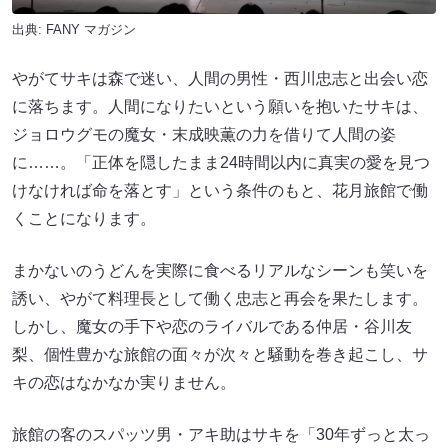
出典:
FANY マガジン
やがてサキは森で迷い、人間の男性・西川忠志と出会い恋
に落ちます。人間になりたいという願いを抱いたサキは、
ジョロウグモの魔女・末成映薫の力を借りて人間の姿
に……。「正体を隠したまま24時間以内に真実の愛を見つ
けなければ命を落とす」という条件のもと、花月旅館で働
くことになります。
まかないのうどんを実際に食べるリアルなシーンも笑いを
誘い、やがて料理長として働く忠志と再会を果たします。
しかし、魔女の手下や恋のライバルである仲居・谷川友
梨、個性豊かな旅館の面々が次々と騒動を巻き起こし、サ
キの恋はなかなか実りません。
旅館の客のスパッツ男・アキ助はサキを「30年ずっと太っ