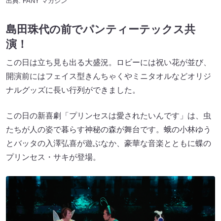
出典:
FANY マガジン
島田珠代の前でパンティーテックス共
演！
この日は立ち見も出る大盛況。ロビーには祝い花が並び、
開演前にはフェイス型きんちゃくやミニタオルなどオリジ
ナルグッズに長い行列ができました。
この日の新喜劇「プリンセスは愛されたいんです」は、虫
たちが人の姿で暮らす神秘の森が舞台です。蛾の小林ゆう
とバッタの入澤弘喜が遊ぶなか、豪華な音楽とともに蝶の
プリンセス・サキが登場。