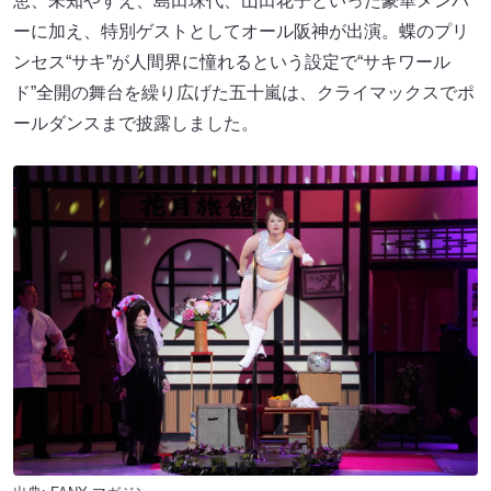
恵、未知やすえ、島田珠代、山田花子といった豪華メンバ
ーに加え、特別ゲストとしてオール阪神が出演。蝶のプリ
ンセス“サキ”が人間界に憧れるという設定で“サキワール
ド”全開の舞台を繰り広げた五十嵐は、クライマックスでポ
ールダンスまで披露しました。