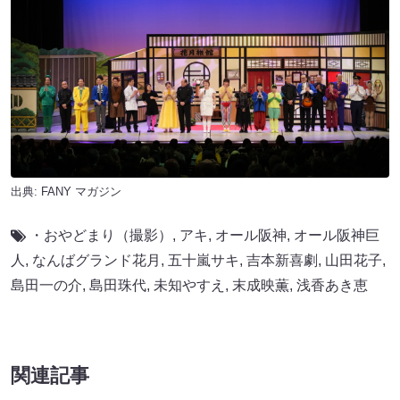
出典:
FANY マガジン
・おやどまり（撮影）
,
アキ
,
オール阪神
,
オール阪神巨
⼈
,
なんばグランド花月
,
五十嵐サキ
,
吉本新喜劇
,
山田花子
,
島田一の介
,
島田珠代
,
未知やすえ
,
末成映薫
,
浅香あき恵
関連記事