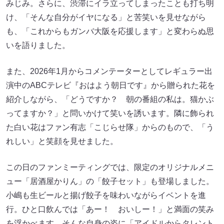
みじみ。さらに、渋滞にイラ立ってしまったことも打ち明
け、「そんな自分がイヤになる」と苦笑いを見せながら
も、「これからもガンバ大阪を応援します」と変わらぬ思
いを語りました。
また、2026年1月からコメンテーターとしてレギュラー出
演中のABCテレビ『おはよう朝日です』から贈られた花を
紹介しながら、「どうですか？ 朝の番組の私は。猫かぶ
ってますか？」と問いかけて笑いを誘います。隣に飾られ
た白い花はファン有志「こじらせ隊」からのもので、「う
れしい」と笑顔を見せました。
この日のファンミーティングでは、限定のオリジナルメニ
ュー「居酒屋かりん」の「餃子セット」も登場しました。
小嶋も生ビールと揚げ餃子を味わいながらイベントを進
行。ひと口飲んでは「あー！ おいしー！」と満面の笑み
を浮かべます。そんな自身の姿に「アイドルからタレント