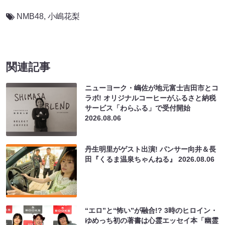
NMB48
,
小嶋花梨
関連記事
ニューヨーク・嶋佐が地元富士吉田市とコ
ラボ! オリジナルコーヒーがふるさと納税
サービス「わらふる」で受付開始
2026.08.06
丹生明里がゲスト出演! パンサー向井＆長
田『くるま温泉ちゃんねる』
2026.08.06
“エロ”と“怖い”が融合!? 3時のヒロイン・
ゆめっち初の著書は心霊エッセイ本「幽霊