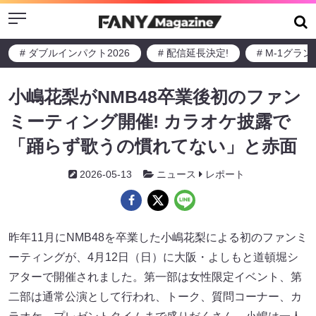
Menu
# ダブルインパクト2026
# 配信延長決定!
# M-1グラ
小嶋花梨がNMB48卒業後初のファン
ミーティング開催! カラオケ披露で
「踊らず歌うの慣れてない」と赤面
2026-05-13
ニュース
レポート
昨年11月にNMB48を卒業した小嶋花梨による初のファンミ
ーティングが、4月12日（日）に大阪・よしもと道頓堀シ
アターで開催されました。第一部は女性限定イベント、第
二部は通常公演として行われ、トーク、質問コーナー、カ