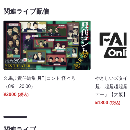
関連ライブ配信
久馬歩責任編集 月刊コント 怪々号
やさしいズタイpr
（8/9 20:00）
超、超超超超超
¥2000
アー」【大阪】（8
(税込)
¥1800
(税込)
関連ライブ