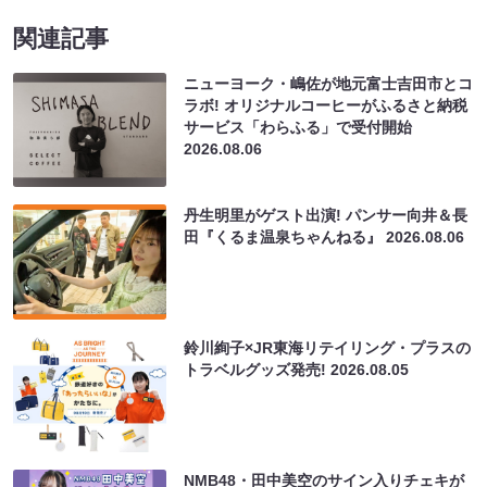
関連記事
ニューヨーク・嶋佐が地元富士吉田市とコ
ラボ! オリジナルコーヒーがふるさと納税
サービス「わらふる」で受付開始
2026.08.06
丹生明里がゲスト出演! パンサー向井＆長
田『くるま温泉ちゃんねる』
2026.08.06
鈴川絢子×JR東海リテイリング・プラスの
トラベルグッズ発売!
2026.08.05
NMB48・田中美空のサイン入りチェキが