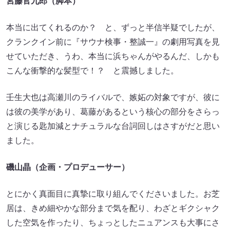
宮藤官九郎（脚本）
本当に出てくれるのか？ と、ずっと半信半疑でしたが、
クランクイン前に『サウナ検事・整誠一』の劇用写真を見
せていただき、うわ、本当に浜ちゃんがやるんだ、しかも
こんな衝撃的な髪型で！？ と震撼しました。
壬生大也は高瀬川のライバルで、嫉妬の対象ですが、彼に
は彼の美学があり、葛藤があるという核心の部分をさらっ
と演じる匙加減とナチュラルな台詞回しはさすがだと思い
ました。
磯山晶（企画・プロデューサー）
とにかく真面目に真摯に取り組んでくださいました。お芝
居は、きめ細やかな部分まで気を配り、わざとギクシャク
した空気を作ったり、ちょっとしたニュアンスも大事にさ