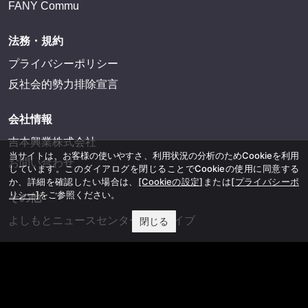
FANY Commu
法務・規約
プライバシーポリシー
反社会的勢力排除宣言
会社情報
吉本興業株式会社
当サイトは、お客様の使いやすさ、利用状況の分析のためCookieを利用
お問い合わせ
しています。このダイアログを閉じることでCookieの使用に同意する
か、詳細を確認したい場合は、
[Cookieの設定]
または
[プライバシーポ
リシー]
をご参照ください。
その他
よしもとニュースセンターアーカイブ
閉じる
©YOSHIMOTO KOGYO, All Rights Reserved.