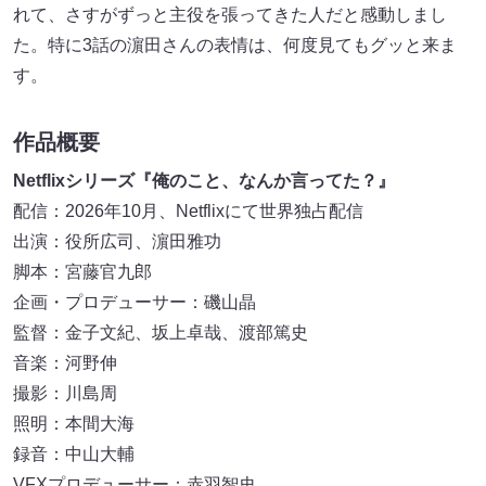
れて、さすがずっと主役を張ってきた人だと感動しまし
た。特に3話の濵田さんの表情は、何度見てもグッと来ま
す。
作品概要
Netflixシリーズ『俺のこと、なんか言ってた？』
配信：2026年10月、Netflixにて世界独占配信
出演：役所広司、濵田雅功
脚本：宮藤官九郎
企画・プロデューサー：磯山晶
監督：金子文紀、坂上卓哉、渡部篤史
音楽：河野伸
撮影：川島周
照明：本間大海
録音：中山大輔
VFXプロデューサー：赤羽智史