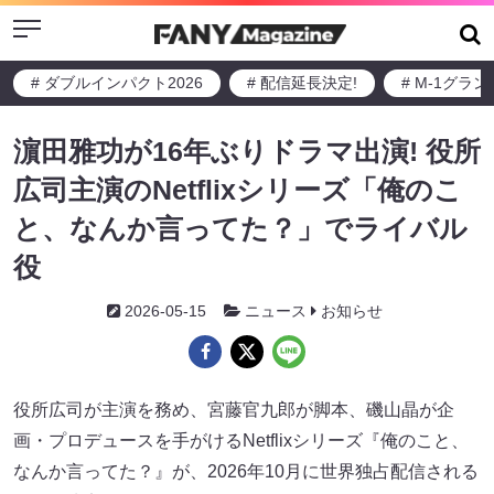
Menu
# ダブルインパクト2026
# 配信延長決定!
# M-1グラ
濵田雅功が16年ぶりドラマ出演! 役所
広司主演のNetflixシリーズ「俺のこ
と、なんか言ってた？」でライバル
役
2026-05-15
ニュース
お知らせ
役所広司が主演を務め、宮藤官九郎が脚本、磯山晶が企
画・プロデュースを手がけるNetflixシリーズ『俺のこと、
なんか言ってた？』が、2026年10月に世界独占配信される