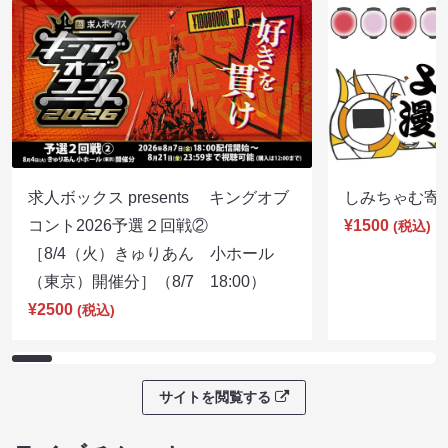
求人ボックス presents キングオブ
しみちゃむ寄席（
コント2026予選２回戦②
¥1500
(税込)
［8/4（火）きゅりあん 小ホール
（東京）開催分］（8/7 18:00）
¥2500
(税込)
サイトを閲覧する