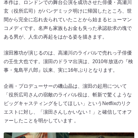
本作は、ロンドンでの舞台公演を成功させた俳優・高瀬川
玄（役所広司）がパンデミック明けに帰国したところ、世
間から完全に忘れ去られていたことから始まるヒューマン
コメディです。名声も家族もお金も失った承認欲求の塊で
ある男が、人生の再起をはかる姿を描きます。
濵田雅功が演じるのは、高瀬川のライバルで売れっ子俳優
の壬生大也です。濵田のドラマ出演は、2010年放送の『検
事・鬼島平八郎』以来、実に16年ぶりとなります。
企画・プロデューサーの磯山晶は、濵田の起用について
「役所広司さんの宿敵のライバル役は、斬新で驚くような
ビッグキャスティングをしてほしい」というNetflixのリク
エストに対し、「濵田さんしかいない！」と確信してオフ
ァーしたことを明かしています 。