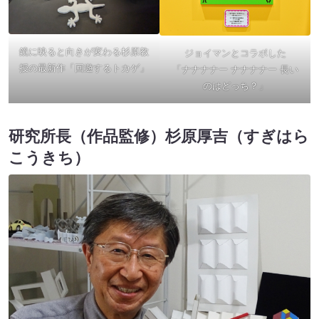
鏡に映ると向きが変わる杉原教
ジョイマンとコラボした
授の最新作「回遊するトカゲ」
「ナナナナー ナナナナー 長い
のはどっち？」
研究所長（作品監修）杉原厚吉（すぎはら
こうきち）