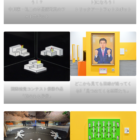
う！？
ト)になろう！
中川家・礼二の不思議写真のフ
トリックアートフォトスポット
ォトスポット
どこから見ても目線が追ってく
国際錯覚コンテスト優勝作品
る⁉「見つめてくる巨匠たち」
「旗のある風景」