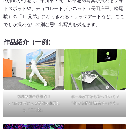
の撮影が可能で、中川家・礼二の不思議写真が撮れるフォ
トスポットや、チョコレートプラネット（長田庄平、松尾
駿）の「TT兄弟」になりきれるトリックアートなど、ここ
でしか撮れない特別な思い出写真を残せます。
作品紹介（一例）
ボールが下から登っていく？
杉原教授の最新作！
「何でも吸引4方向すべり台」
１つのオブジェで投打を表現し
た「二刀流」