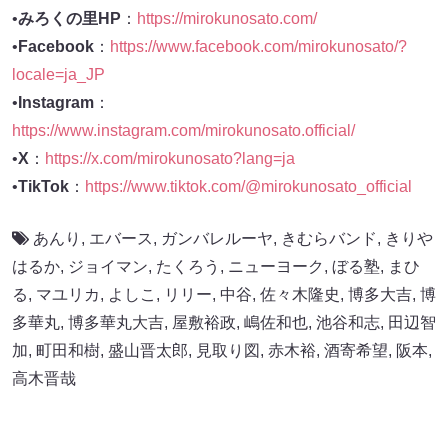
•
みろくの里HP
：
https://mirokunosato.com/
•
Facebook
：
https://www.facebook.com/mirokunosato/?
locale=ja_JP
•
Instagram
：
https://www.instagram.com/mirokunosato.official/
•
X
：
https://x.com/mirokunosato?lang=ja
•
TikTok
：
https://www.tiktok.com/@mirokunosato_official
あんり
,
エバース
,
ガンバレルーヤ
,
きむらバンド
,
きりや
はるか
,
ジョイマン
,
たくろう
,
ニューヨーク
,
ぼる塾
,
まひ
る
,
マユリカ
,
よしこ
,
リリー
,
中谷
,
佐々木隆史
,
博多大吉
,
博
多華丸
,
博多華丸大吉
,
屋敷裕政
,
嶋佐和也
,
池谷和志
,
田辺智
加
,
町田和樹
,
盛山晋太郎
,
見取り図
,
赤木裕
,
酒寄希望
,
阪本
,
高木晋哉