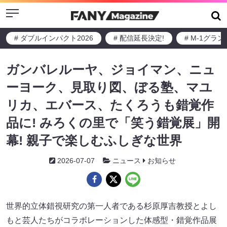
Menu
# ダブルインパクト2026
# 配信延長決定!
# M-1グラ
ガンバレルーヤ、ジョイマン、ニュ
ーヨーク、見取り図、ぼる塾、マユ
リカ、エバース、たくろうも錯覚作
品に! みろくの里で「笑う錯覚展」開
幕! 親子で楽しむふしぎな世界
2026-07-07
ニュース
お知らせ
世界的立体錯視研究の第一人者である杉原厚吉教授とよし
もと芸人たちがコラボレーションした体感型・錯覚作品展