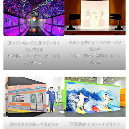
ボタンを押すと二つのポーズが
揺れていないのに揺れているよ
現れる
うに感じる
とにかく明るい安村のシルエッ
野性爆弾・くっきー！の「ブラ
ト立体
ックホール」
顔の大きさが違って見えちゃ
TT兄弟(チョコレートプラネッ